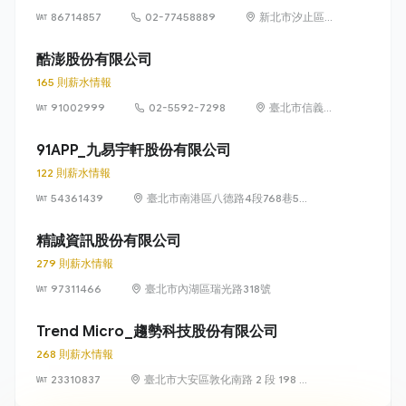
86714857
02-77458889
新北市汐止區新
台五路1段93號
32樓
酷澎股份有限公司
165 則薪水情報
91002999
02-5592-7298
臺北市信義區
信義路五段 7
號 13 樓、13
91APP_九易宇軒股份有限公司
樓之 1、13 樓
122 則薪水情報
之 2
54361439
臺北市南港區八德路4段768巷5號
6樓
精誠資訊股份有限公司
279 則薪水情報
97311466
臺北市內湖區瑞光路318號
Trend Micro_趨勢科技股份有限公司
268 則薪水情報
23310837
臺北市大安區敦化南路 2 段 198 號
11 樓