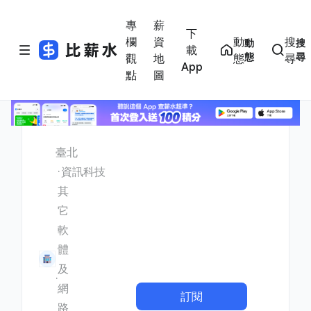
專
薪
下
欄
資
動
搜
動
搜
載
態
尋
觀
地
態
尋
App
點
圖
臺北
資訊科技
其
它
軟
體
及
網
訂閱
路