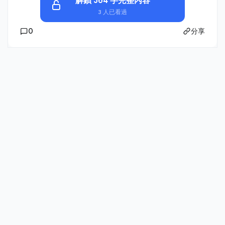
解鎖 364 字完整內容
3 人已看過
0
分享