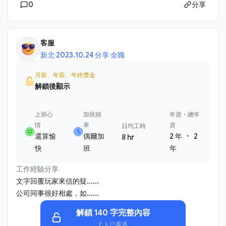
0
分享
客服
新北
·
2023.10.24 分享
·
全職
月薪、年薪、年終獎金
解鎖後顯示
上班心
加班頻
年資・總年
情
率
資
日均工時
・
還算愉
偶爾加
2 年
2
8 hr
快
班
年
工作經驗分享
文字回覆玩家來信的疑......
公司同事很好相處，如......
解鎖 140 字完整內容
7 人已看過