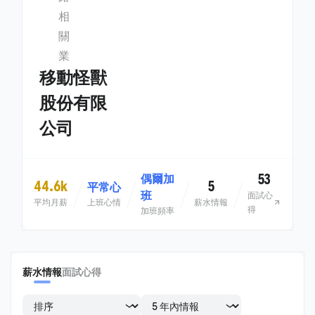
相
關
業
移動怪獸
股份有限
公司
53
偶爾加
44.6k
5
平常心
班
面試心
平均月薪
上班心情
薪水情報
得
加班頻率
薪水情報
面試心得