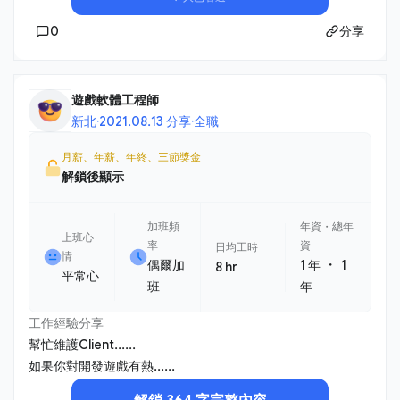
0
分享
遊戲軟體工程師
新北
·
2021.08.13 分享
·
全職
月薪、年薪、年終、三節獎金
解鎖後顯示
加班頻
年資・總年
上班心
率
資
日均工時
情
・
偶爾加
1 年
1
8 hr
平常心
班
年
工作經驗分享
幫忙維護Client......
如果你對開發遊戲有熱......