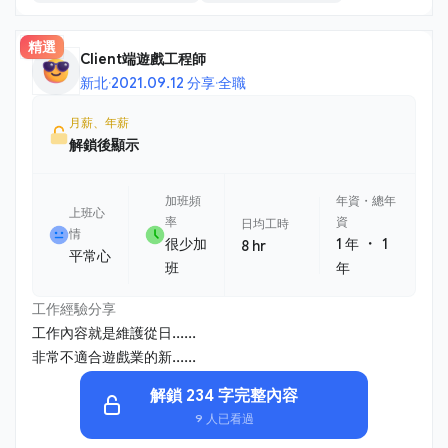
精選
Client端遊戲工程師
新北
·
2021.09.12 分享
·
全職
月薪、年薪
解鎖後顯示
加班頻
年資・總年
上班心
率
資
日均工時
情
・
很少加
1 年
1
8 hr
平常心
班
年
工作經驗分享
工作內容就是維護從日......
非常不適合遊戲業的新......
解鎖 234 字完整內容
9 人已看過