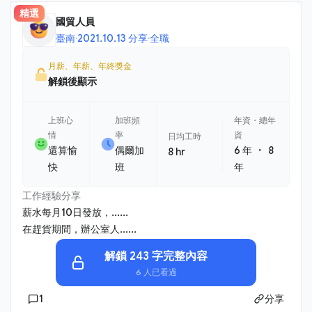
精選
國貿人員
臺南
·
2021.10.13 分享
·
全職
月薪、年薪、年終獎金
解鎖後顯示
上班心
加班頻
年資・總年
情
率
資
日均工時
・
還算愉
偶爾加
6 年
8
8 hr
快
班
年
工作經驗分享
薪水每月10日發放，......
在趕貨期間，辦公室人......
解鎖 243 字完整內容
6 人已看過
1
分享