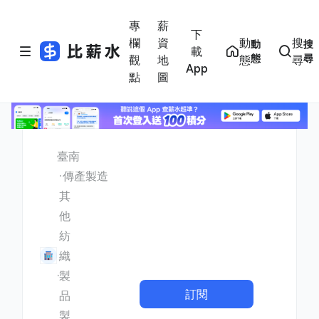
專
薪
下
欄
資
動
搜
動
搜
載
態
尋
觀
地
態
尋
App
點
圖
臺南
傳產製造
其
他
紡
織
製
訂閱
品
製