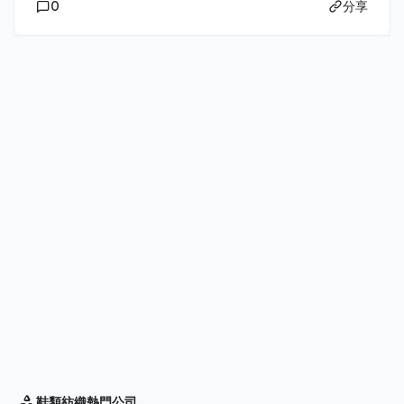
0
分享
鞋類紡織
熱門公司