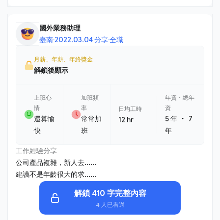
國外業務助理
臺南
·
2022.03.04 分享
·
全職
月薪、年薪、年終獎金
解鎖後顯示
上班心
加班頻
年資・總年
情
率
資
日均工時
・
還算愉
常常加
5 年
7
12 hr
快
班
年
工作經驗分享
公司產品複雜，新人去......
建議不是年齡很大的求......
解鎖 410 字完整內容
4 人已看過