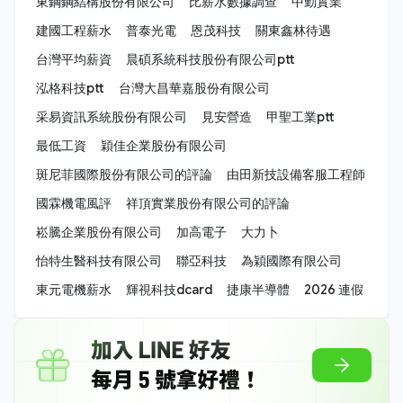
東鋼鋼結構股份有限公司
比薪水數據調查
中勤實業
建國工程薪水
普泰光電
恩茂科技
關東鑫林待遇
台灣平均薪資
晨碩系統科技股份有限公司ptt
泓格科技ptt
台灣大昌華嘉股份有限公司
采易資訊系統股份有限公司
見安營造
甲聖工業ptt
最低工資
穎佳企業股份有限公司
斑尼菲國際股份有限公司的評論
由田新技設備客服工程師
國霖機電風評
祥頂實業股份有限公司的評論
崧騰企業股份有限公司
加高電子
大力卜
怡特生醫科技有限公司
聯亞科技
為穎國際有限公司
東元電機薪水
輝視科技dcard
捷康半導體
2026 連假