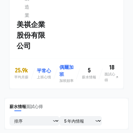
造
業
美祺企業
股份有限
公司
18
偶爾加
25.9k
5
平常心
班
面試心
平均月薪
上班心情
薪水情報
得
加班頻率
薪水情報
面試心得