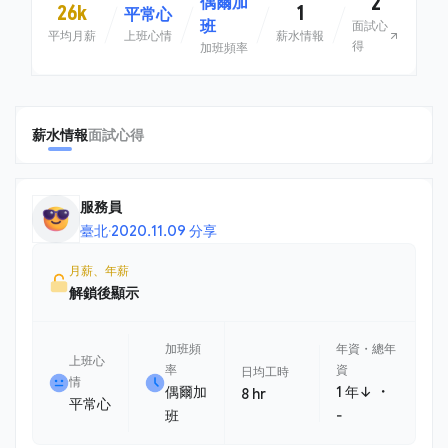
2
偶爾加
26k
1
平常心
班
面試心
平均月薪
上班心情
薪水情報
得
加班頻率
薪水情報
面試心得
服務員
臺北
·
2020.11.09 分享
月薪、年薪
解鎖後顯示
加班頻
年資・總年
上班心
率
資
日均工時
情
・
偶爾加
1 年↓
8 hr
平常心
班
-