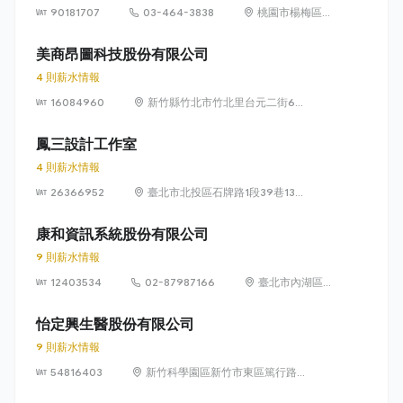
90181707
03-464-3838
桃園市楊梅區高
獅路822巷10號
美商昂圖科技股份有限公司
4 則薪水情報
16084960
新竹縣竹北市竹北里台元二街6號
4樓之1
鳳三設計工作室
4 則薪水情報
26366952
臺北市北投區石牌路1段39巷134
號4樓
康和資訊系統股份有限公司
9 則薪水情報
12403534
02-87987166
臺北市內湖區瑞
光路 318 號 5 樓
怡定興生醫股份有限公司
9 則薪水情報
54816403
新竹科學園區新竹市東區篤行路6
號5樓