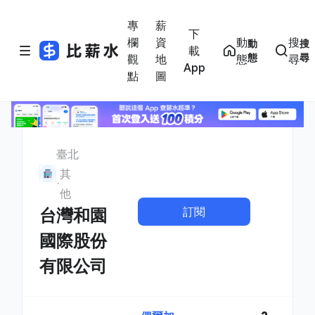
專
薪
下
欄
資
動
搜
動
搜
載
態
尋
觀
地
態
尋
App
點
圖
臺北
其
他
訂閱
台灣和園
國際股份
有限公司