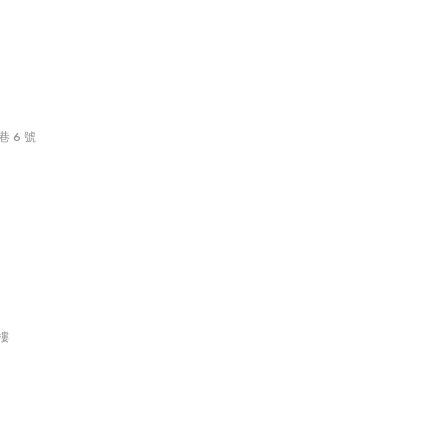
巷 6 號
樓