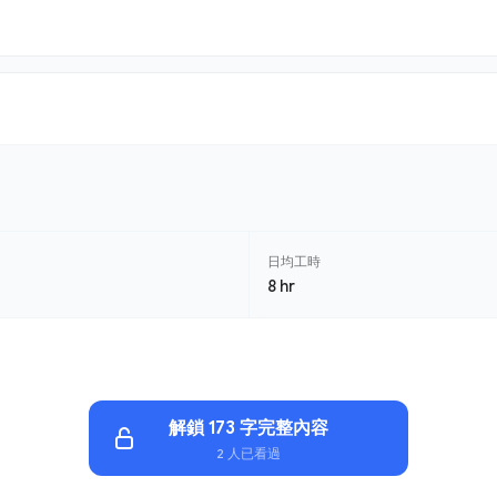
日均工時
8 hr
解鎖 173 字完整內容
2 人已看過