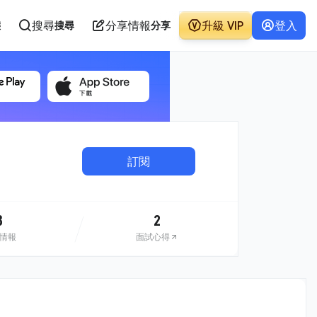
搜尋
分享情報
升級 VIP
登入
態
搜尋
分享
訂閱
3
2
情報
面試心得