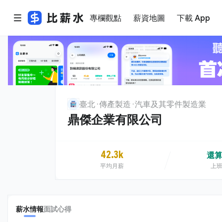
專欄觀點
薪資地圖
下載 App
臺北
傳產製造
汽車及其零件製造業
鼎傑企業有限公司
42.3k
還
平均月薪
上
薪水情報
面試心得