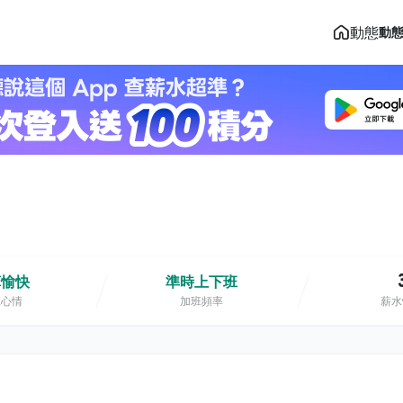
動態
動
算愉快
準時上下班
班心情
加班頻率
薪水