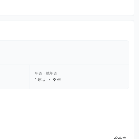
年資・總年資
・
1 年↓
9 年
分享