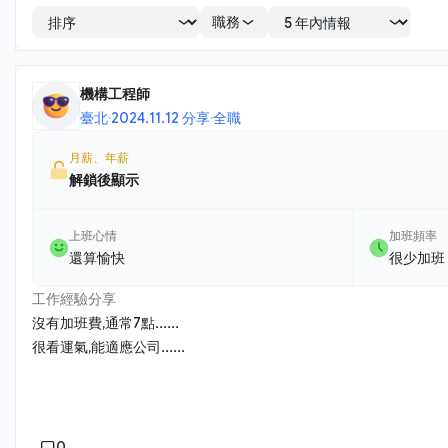
職務
機構工程師
臺北
·
2024.11.12 分享
·
全職
月薪、年薪
解鎖後顯示
上班心情
加班頻率
還算愉快
很少加班
工作經驗分享
沒有加班費,通常7點......
很看運氣,能適應公司......
0