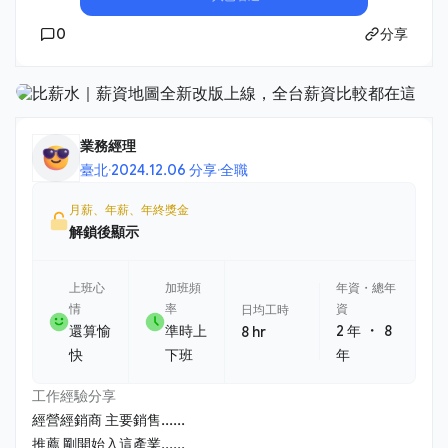
0
分享
業務經理
臺北
·
2024.12.06 分享
·
全職
月薪、年薪、年終獎金
解鎖後顯示
上班心
加班頻
年資・總年
情
率
資
日均工時
・
還算愉
準時上
2 年
8
8 hr
快
下班
年
工作經驗分享
經營經銷商 主要銷售......
推薦 剛開始入這產業......