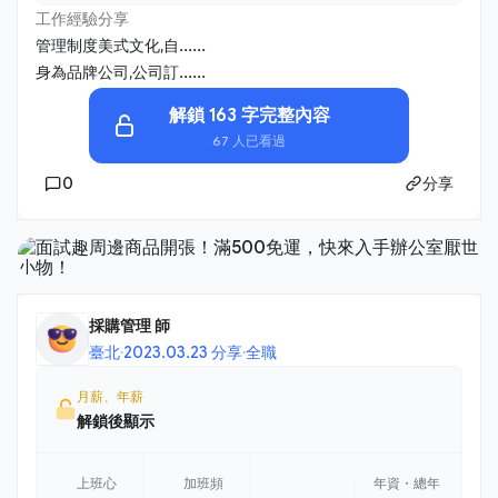
工作經驗分享
管理制度美式文化,自......
身為品牌公司,公司訂......
解鎖 163 字完整內容
67 人已看過
0
分享
採購管理 師
臺北
·
2023.03.23 分享
·
全職
月薪、年薪
解鎖後顯示
上班心
加班頻
年資・總年