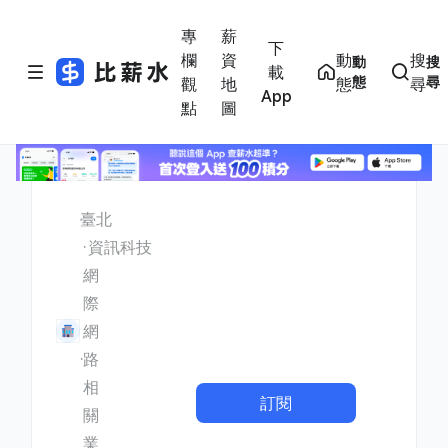
專
薪
下
欄
資
動
搜
動
搜
載
態
尋
觀
地
態
尋
App
點
圖
臺北
資訊科技
網
際
網
路
相
訂閱
關
業