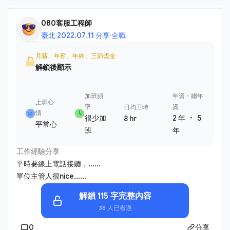
080客服工程師
臺北
·
2022.07.11 分享
·
全職
月薪、年薪、年終、三節獎金
解鎖後顯示
加班頻
年資・總年
上班心
率
資
日均工時
情
・
很少加
2 年
5
8 hr
平常心
班
年
工作經驗分享
平時要線上電話接聽，......
單位主管人很nice......
解鎖 115 字完整內容
38 人已看過
0
分享