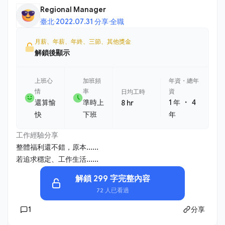
Regional Manager
臺北
·
2022.07.31 分享
·
全職
月薪、年薪、年終、三節、其他獎金
解鎖後顯示
上班心
加班頻
年資・總年
情
率
資
日均工時
・
還算愉
準時上
1 年
4
8 hr
快
下班
年
工作經驗分享
整體福利還不錯，原本......
若追求穩定、工作生活......
解鎖 299 字完整內容
72 人已看過
1
分享