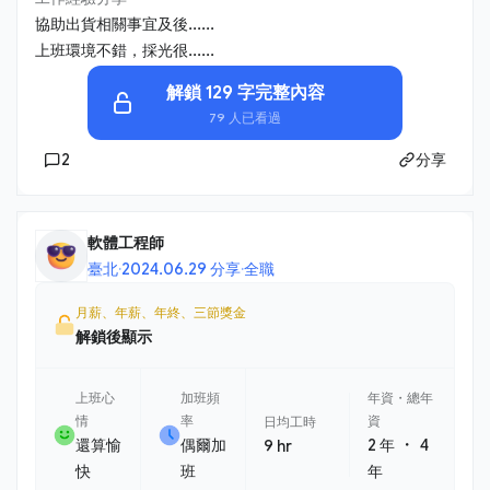
協助出貨相關事宜及後......
上班環境不錯，採光很......
解鎖 129 字完整內容
79 人已看過
2
分享
軟體工程師
臺北
·
2024.06.29 分享
·
全職
月薪、年薪、年終、三節獎金
解鎖後顯示
上班心
加班頻
年資・總年
情
率
資
日均工時
・
還算愉
偶爾加
2 年
4
9 hr
快
班
年