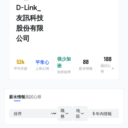
D-Link_
友訊科技
股份有限
公司
188
很少加
53k
88
平常心
班
面試心
平均月薪
上班心情
薪水情報
得
加班頻率
薪水情報
面試心得
職
地
務
區