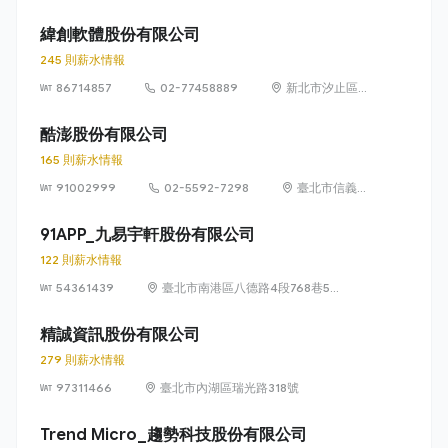
義路五段 7 號
73 樓之 1
緯創軟體股份有限公司
245 則薪水情報
86714857
02-77458889
新北市汐止區新
台五路1段93號
32樓
酷澎股份有限公司
165 則薪水情報
91002999
02-5592-7298
臺北市信義區
信義路五段 7
號 13 樓、13
91APP_九易宇軒股份有限公司
樓之 1、13 樓
122 則薪水情報
之 2
54361439
臺北市南港區八德路4段768巷5號
6樓
精誠資訊股份有限公司
279 則薪水情報
97311466
臺北市內湖區瑞光路318號
Trend Micro_趨勢科技股份有限公司