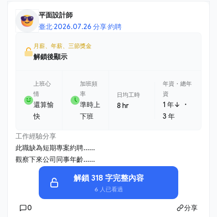
平面設計師
臺北
·
2026.07.26 分享
·
約聘
月薪、年薪、三節獎金
解鎖後顯示
上班心
加班頻
年資・總年
情
率
資
日均工時
・
還算愉
準時上
1 年↓
8 hr
快
下班
3 年
工作經驗分享
此職缺為短期專案約聘......
觀察下來公司同事年齡......
解鎖 318 字完整內容
6 人已看過
0
分享