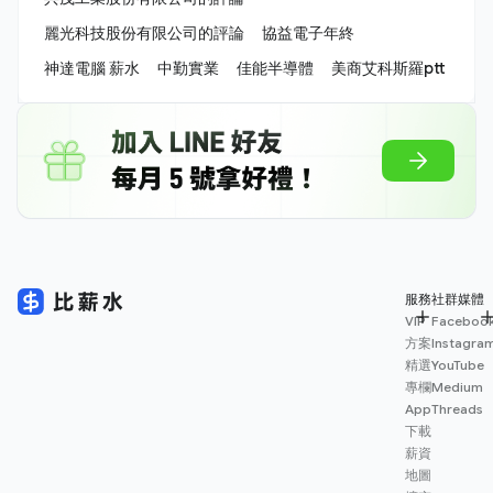
麗光科技股份有限公司的評論
協益電子年終
神達電腦 薪水
中勤實業
佳能半導體
美商艾科斯羅ptt
服務
社群媒體
VIP
Faceboo
方案
Instagra
精選
YouTube
專欄
Medium
App
Threads
下載
薪資
地圖