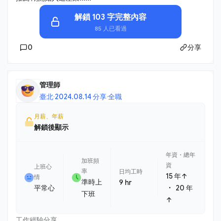
解鎖 103 字完整內容
85 人已看過
0
分享
管理師
臺北
·
2024.08.14 分享
·
全職
月薪、年薪
解鎖後顯示
年資・總年
加班頻
資
上班心
率
日均工時
15 年↑
情
準時上
9 hr
・
平常心
20 年
下班
↑
工作經驗分享