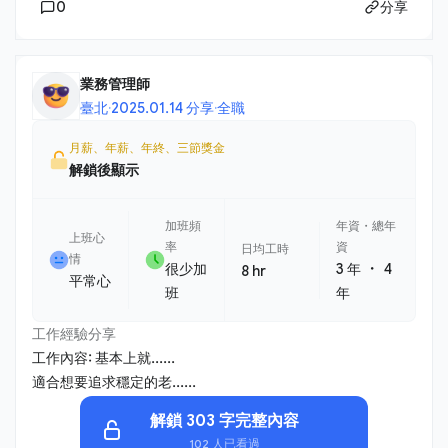
0
分享
業務管理師
臺北
·
2025.01.14 分享
·
全職
月薪、年薪、年終、三節獎金
解鎖後顯示
加班頻
年資・總年
上班心
率
資
日均工時
情
・
很少加
3 年
4
8 hr
平常心
班
年
工作經驗分享
工作內容: 基本上就......
適合想要追求穩定的老......
解鎖 303 字完整內容
102 人已看過