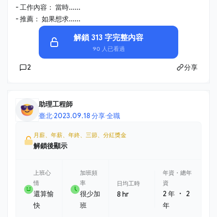
- 工作內容： 當時......
- 推薦： 如果想求......
解鎖 313 字完整內容
90 人已看過
2
分享
助理工程師
臺北
·
2023.09.18 分享
·
全職
月薪、年薪、年終、三節、分紅獎金
解鎖後顯示
上班心
加班頻
年資・總年
情
率
資
日均工時
・
還算愉
很少加
2 年
2
8 hr
快
班
年