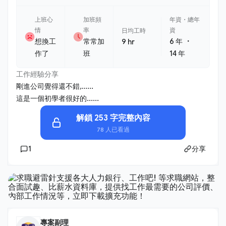
上班心
加班頻
年資・總年
情
率
資
日均工時
・
想換工
常常加
6 年
9 hr
作了
班
14 年
工作經驗分享
剛進公司覺得還不錯,......
這是一個初學者很好的......
解鎖 253 字完整內容
78 人已看過
1
分享
專案副理