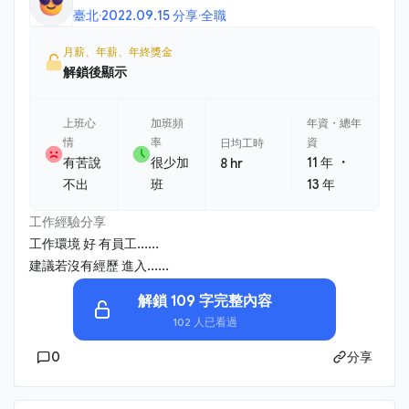
臺北
·
2022.09.15 分享
·
全職
月薪、年薪、年終獎金
解鎖後顯示
上班心
加班頻
年資・總年
情
率
資
日均工時
・
有苦說
很少加
11 年
8 hr
不出
班
13 年
工作經驗分享
工作環境 好 有員工......
建議若沒有經歷 進入......
解鎖 109 字完整內容
102 人已看過
0
分享