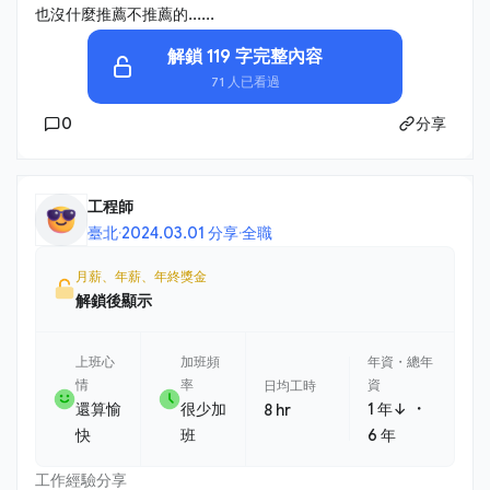
也沒什麼推薦不推薦的......
解鎖 119 字完整內容
71 人已看過
0
分享
工程師
臺北
·
2024.03.01 分享
·
全職
月薪、年薪、年終獎金
解鎖後顯示
上班心
加班頻
年資・總年
情
率
資
日均工時
・
還算愉
很少加
1 年↓
8 hr
快
班
6 年
工作經驗分享