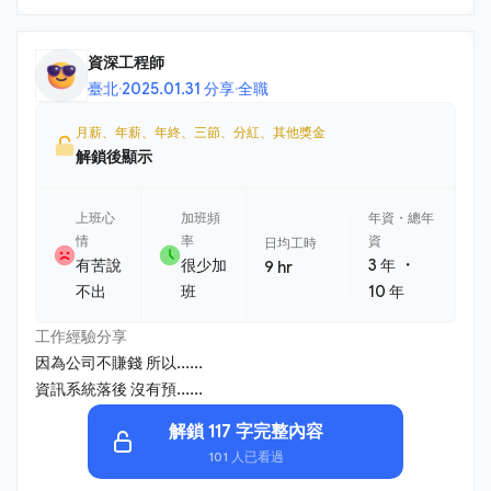
資深工程師
臺北
·
2025.01.31 分享
·
全職
月薪、年薪、年終、三節、分紅、其他獎金
解鎖後顯示
上班心
加班頻
年資・總年
情
率
資
日均工時
・
有苦說
很少加
3 年
9 hr
不出
班
10 年
工作經驗分享
因為公司不賺錢 所以......
資訊系統落後 沒有預......
解鎖 117 字完整內容
101 人已看過