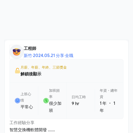
工程師
新竹
·
2024.05.21 分享
·
全職
月薪、年薪、年終、三節獎金
解鎖後顯示
加班頻
年資・總年
上班心
率
資
日均工時
情
・
很少加
1 年
1
9 hr
平常心
班
年
工作經驗分享
智慧交換機軟體開發 ......