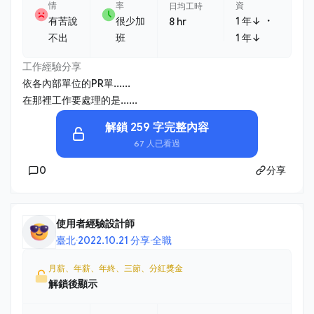
情
率
資
日均工時
・
有苦說
很少加
1 年↓
8 hr
不出
班
1 年↓
工作經驗分享
依各內部單位的PR單......
在那裡工作要處理的是......
解鎖 259 字完整內容
67 人已看過
0
分享
使用者經驗設計師
臺北
·
2022.10.21 分享
·
全職
月薪、年薪、年終、三節、分紅獎金
解鎖後顯示