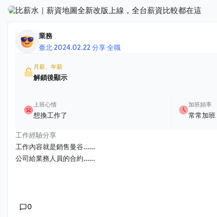
業務
臺北
·
2024.02.22 分享
·
全職
月薪、年薪
解鎖後顯示
上班心情
加班頻率
想換工作了
常常加班
工作經驗分享
工作內容就是銷售曼谷......
公司給業務人員的合約......
0