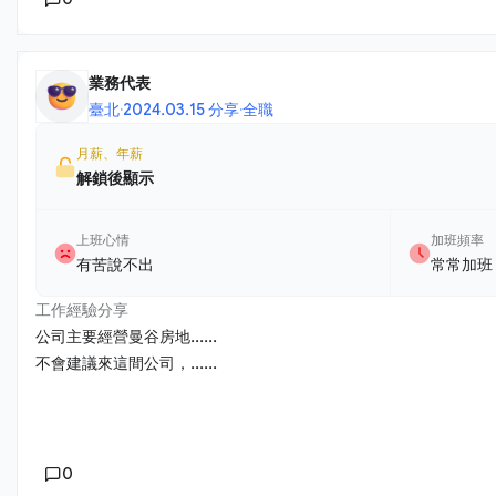
業務代表
臺北
·
2024.03.15 分享
·
全職
月薪、年薪
解鎖後顯示
上班心情
加班頻率
有苦說不出
常常加班
工作經驗分享
公司主要經營曼谷房地......
不會建議來這間公司，......
0