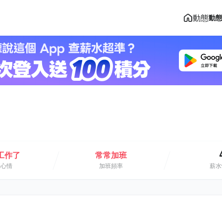
動態
動
工作了
常常加班
班心情
加班頻率
薪水