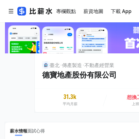
專欄觀點
薪資地圖
下載 App
臺北
傳產製造
不動產經營業
德寶地產股份有限公司
31.3k
想換
平均月薪
上
薪水情報
面試心得