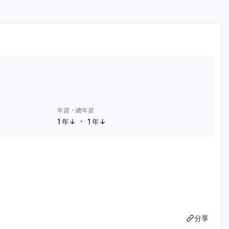
年資・總年資
・
1 年↓
1 年↓
分享