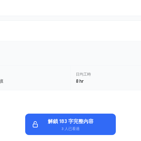
日均工時
班
8 hr
解鎖 183 字完整內容
3 人已看過