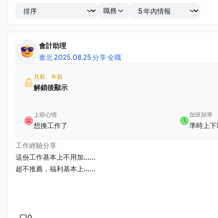
職務
會計助理
臺北
·
2025.08.25 分享
·
全職
月薪、年薪
解鎖後顯示
上班心情
加班頻率
想換工作了
準時上下
工作經驗分享
這份工作基本上不用加......
超不推薦，福利基本上......
0