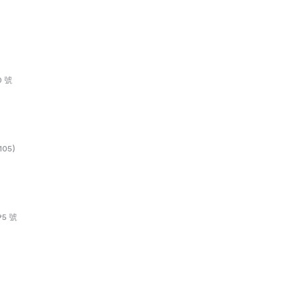
 號
05)
5 號