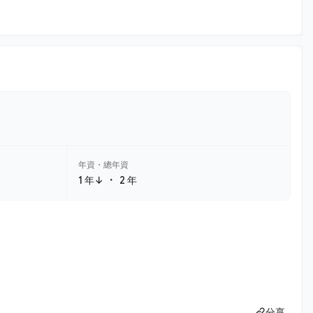
年資・總年資
・
1 年↓
2 年
分享