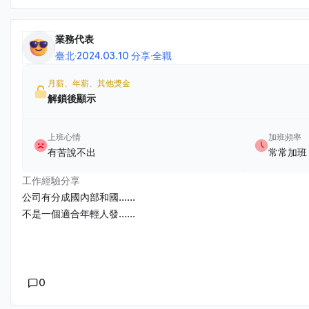
業務代表
臺北
·
2024.03.10 分享
·
全職
月薪、年薪、其他獎金
解鎖後顯示
上班心情
加班頻率
有苦說不出
常常加班
工作經驗分享
公司有分成國內部和國......
不是一個適合年輕人發......
0