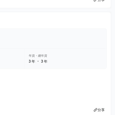
年資・總年資
・
3 年
3 年
分享