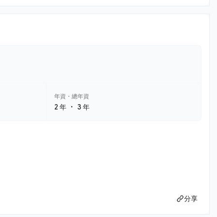
年資・總年資
・
2 年
3 年
分享