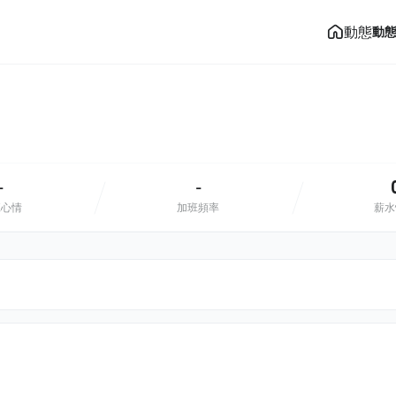
動態
動
-
-
班心情
加班頻率
薪水