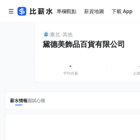
專欄觀點
薪資地圖
下載 App
臺北
其他
黛德美飾品百貨有限公司
-
平均月薪
上
薪水情報
面試心得