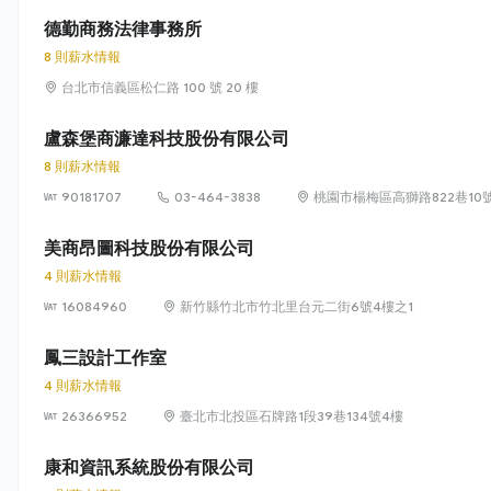
德勤商務法律事務所
8 則薪水情報
台北市信義區松仁路 100 號 20 樓
盧森堡商濂達科技股份有限公司
8 則薪水情報
90181707
03-464-3838
桃園市楊梅區高獅路822巷10
美商昂圖科技股份有限公司
4 則薪水情報
16084960
新竹縣竹北市竹北里台元二街6號4樓之1
鳳三設計工作室
4 則薪水情報
26366952
臺北市北投區石牌路1段39巷134號4樓
康和資訊系統股份有限公司