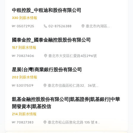
中山北路二段
44 號 1 樓及地
中租控股_中租迪和股份有限公司
下 1 樓
330 則薪水情報
05072925
02-87526388
臺北市內湖區瑞
光路362號8樓
至12樓
國泰金控_國泰金融控股股份有限公司
157 則薪水情報
70827406
臺北市大安區仁愛路4段296號
星展(台灣)商業銀行股份有限公司
202 則薪水情報
53017509
臺北市信義區松仁路32、36號
15、17樓
凱基金融控股股份有限公司|凱基證券|凱基銀行|中華
開發資本|凱基投信
214 則薪水情報
70827383
臺北市松山區敦化北路 135 號 8、
12、13 及 18 樓