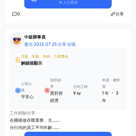
15 人已看過
0
分享
中級辦事員
臺北
·
2025.07.25 分享
·
全職
月薪、年薪、年終、三節獎金
解鎖後顯示
加班頻
年資・總年
上班心
率
資
日均工時
情
・
賣肝拼
1 年
3
9 hr
平常心
經濟
年
工作經驗分享
在櫃檯做存匯業務，主......
分行內的員工平均年齡......