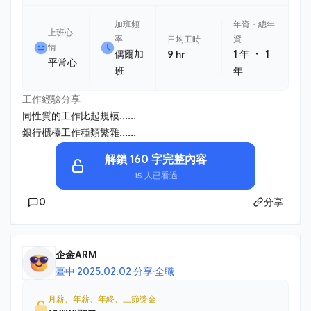
加班頻
年資・總年
上班心
率
資
日均工時
情
・
偶爾加
1 年
1
9 hr
平常心
班
年
工作經驗分享
同性質的工作比起規模......
銀行櫃檯工作種類繁雜......
解鎖 160 字完整內容
15 人已看過
0
分享
企金ARM
臺中
·
2025.02.02 分享
·
全職
月薪、年薪、年終、三節獎金