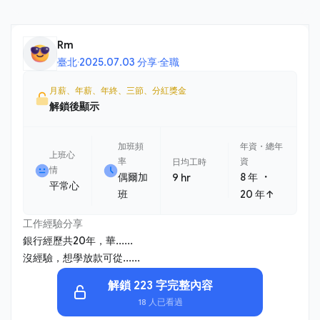
Rm
臺北
·
2025.07.03 分享
·
全職
月薪、年薪、年終、三節、分紅獎金
解鎖後顯示
加班頻
年資・總年
上班心
率
資
日均工時
情
・
偶爾加
8 年
9 hr
平常心
班
20 年↑
工作經驗分享
銀行經歷共20年，華......
沒經驗，想學放款可從......
解鎖 223 字完整內容
18 人已看過