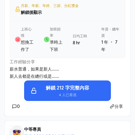
月薪、年薪、年終、三節、分紅獎金
解鎖後顯示
上班心
加班頻
年資・總年
情
率
資
日均工時
・
想換工
準時上
1 年
7
8 hr
作了
下班
年
工作經驗分享
薪水普通，如果是新人......
新人去都是在總行或是......
解鎖 212 字完整內容
4 人已看過
0
分享
中等專員