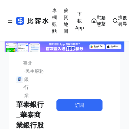
專
薪
下
欄
資
動
搜
動
搜
載
態
尋
觀
地
態
尋
App
點
圖
臺北
民生服務
銀
行
業
華泰銀行
訂閱
_華泰商
業銀行股