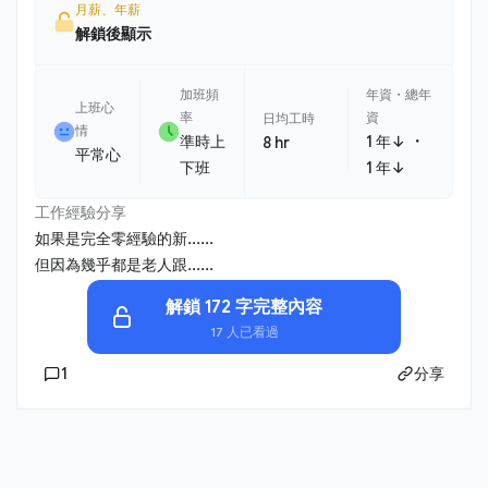
月薪、年薪
解鎖後顯示
加班頻
年資・總年
上班心
率
資
日均工時
情
・
準時上
1 年↓
8 hr
平常心
下班
1 年↓
工作經驗分享
如果是完全零經驗的新......
但因為幾乎都是老人跟......
解鎖 172 字完整內容
17 人已看過
1
分享