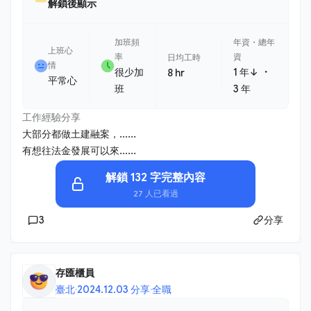
解鎖後顯示
加班頻
年資・總年
上班心
率
資
日均工時
情
・
很少加
1 年↓
8 hr
平常心
班
3 年
工作經驗分享
大部分都做土建融案，......
有想往法金發展可以來......
解鎖 132 字完整內容
27 人已看過
3
分享
存匯櫃員
臺北
·
2024.12.03 分享
·
全職