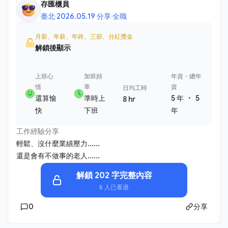
存匯櫃員
臺北
·
2026.05.19 分享
·
全職
月薪、年薪、年終、三節、分紅獎金
解鎖後顯示
上班心
加班頻
年資・總年
情
率
資
日均工時
・
還算愉
準時上
5 年
5
8 hr
快
下班
年
工作經驗分享
輕鬆、沒什麼業績壓力......
還是會有不做事的老人......
解鎖 202 字完整內容
5 人已看過
0
分享