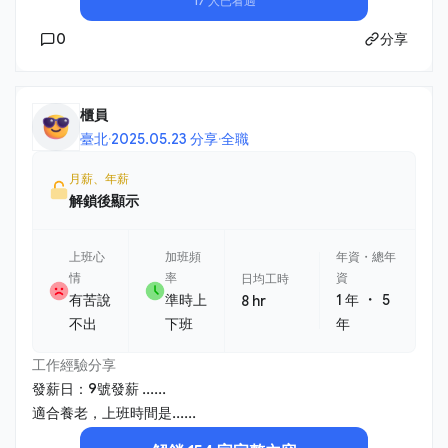
17 人已看過
0
分享
櫃員
臺北
·
2025.05.23 分享
·
全職
月薪、年薪
解鎖後顯示
上班心
加班頻
年資・總年
情
率
資
日均工時
・
有苦說
準時上
1 年
5
8 hr
不出
下班
年
工作經驗分享
發薪日：9號發薪 ......
適合養老，上班時間是......