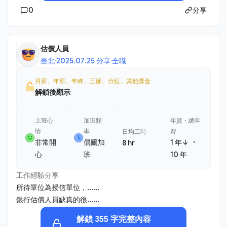
0
分享
估價人員
臺北
·
2025.07.25 分享
·
全職
月薪、年薪、年終、三節、分紅、其他獎金
解鎖後顯示
上班心
加班頻
年資・總年
情
率
資
日均工時
・
非常開
偶爾加
1 年↓
8 hr
心
班
10 年
工作經驗分享
所待單位為授信單位，......
銀行估價人員缺真的很......
解鎖 355 字完整內容