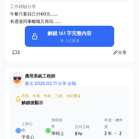
工作經驗分享
午餐只要自己付60元......
有遇過同事離職又再回......
解鎖 161 字完整內容
15 人已看過
2
分享
應用系統工程師
臺北
·
2025.02.11 分享
·
全職
月薪、年薪、年終、三節、分紅獎金
解鎖後顯示
加班頻
年資・總年
上班心
率
資
日均工時
情
・
準時上
2 年
2
8 hr
平常心