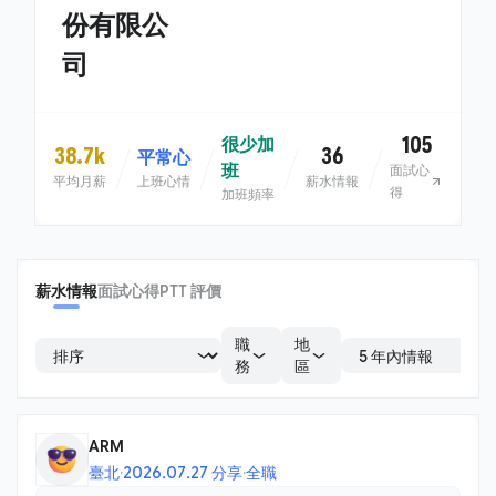
份有限公
司
105
很少加
38.7k
36
平常心
班
面試心
平均月薪
上班心情
薪水情報
得
加班頻率
薪水情報
面試心得
PTT 評價
職
地
務
區
ARM
臺北
·
2026.07.27 分享
·
全職