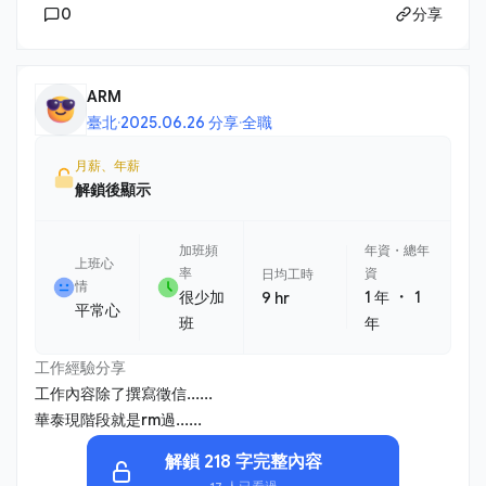
0
分享
ARM
臺北
·
2025.06.26 分享
·
全職
月薪、年薪
解鎖後顯示
加班頻
年資・總年
上班心
率
資
日均工時
情
・
很少加
1 年
1
9 hr
平常心
班
年
工作經驗分享
工作內容除了撰寫徵信......
華泰現階段就是rm過......
解鎖 218 字完整內容