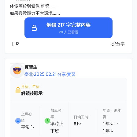
休假等於勞健保 薪資......
如果喜歡壓力不大環境......
解鎖 217 字完整內容
28 人已看過
3
分享
實習生
臺北
·
2025.02.21 分享
·
實習
月薪、年薪
解鎖後顯示
加班頻
年資・總年
上班心
率
資
日均工時
情
・
準時上
1 年↓
8 hr
平常心
下班
1 年↓