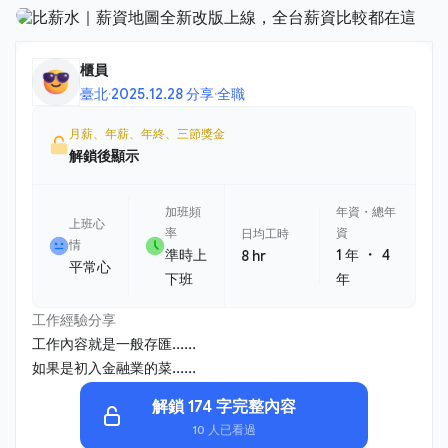
櫃員
臺北
·
2025.12.28 分享
·
全職
月薪、年薪、年終、三節獎金
解鎖後顯示
加班頻
年資・總年
上班心
率
資
日均工時
情
・
準時上
1 年
4
8 hr
平常心
下班
年
工作經驗分享
工作內容就是一般存匯......
如果是初入金融業的菜......
解鎖 174 字完整內容
10 人已看過