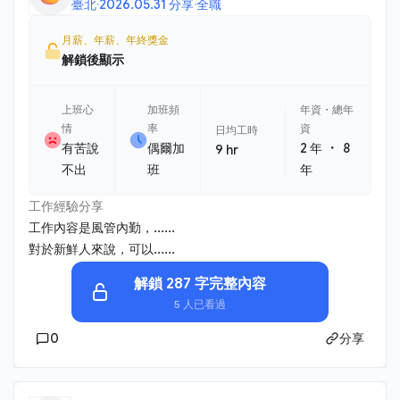
臺北
·
2026.05.31 分享
·
全職
月薪、年薪、年終獎金
解鎖後顯示
上班心
加班頻
年資・總年
情
率
資
日均工時
・
有苦說
偶爾加
2 年
8
9 hr
不出
班
年
工作經驗分享
工作內容是風管內勤，......
對於新鮮人來說，可以......
解鎖 287 字完整內容
5 人已看過
0
分享