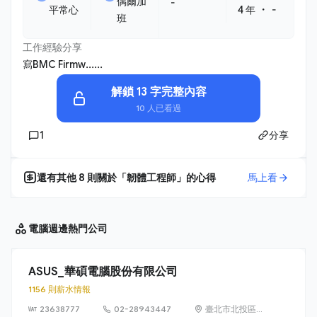
偶爾加
-
・
平常心
4 年
-
班
工作經驗分享
寫BMC Firmw......
解鎖 13 字完整內容
10 人已看過
1
分享
還有其他
8
則關於「
韌體工程師
」的心得
馬上看
電腦週邊
熱門公司
ASUS_華碩電腦股份有限公司
1156 則薪水情報
23638777
02-28943447
臺北市北投區立