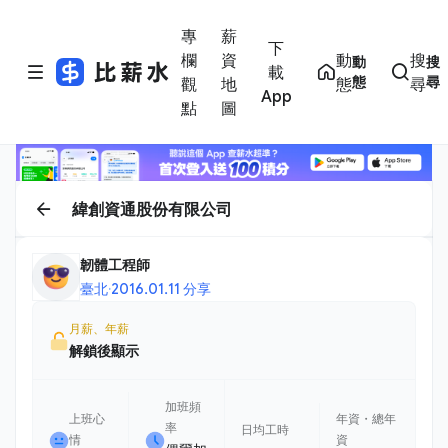
專
薪
下
欄
資
動
搜
動
搜
載
態
尋
觀
地
態
尋
App
點
圖
緯創資通股份有限公司
韌體工程師
臺北
·
2016.01.11 分享
月薪、年薪
解鎖後顯示
加班頻
上班心
年資・總年
率
日均工時
情
資