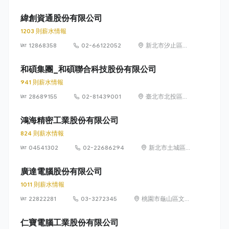
德路 15 號 1 樓
緯創資通股份有限公司
1203 則薪水情報
12868358
02-66122052
新北市汐止區新
台五路一段88號
21樓
和碩集團_和碩聯合科技股份有限公司
941 則薪水情報
28689155
02-81439001
臺北市北投區立
功街 76 號 5 樓
鴻海精密工業股份有限公司
824 則薪水情報
04541302
02-22686294
新北市土城區中
山路66號
廣達電腦股份有限公司
1011 則薪水情報
22822281
03-3272345
桃園市龜山區文化
里文化二路188號
仁寶電腦工業股份有限公司