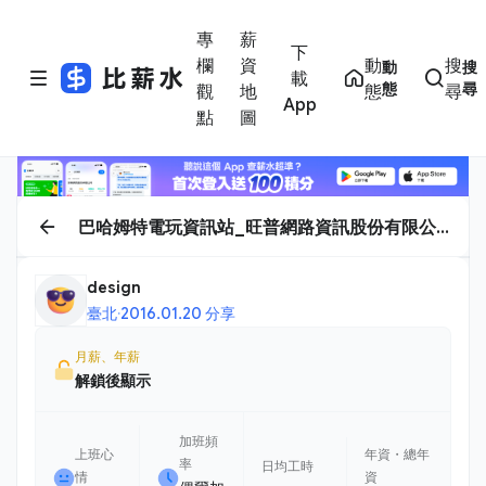
專
薪
下
欄
資
動
搜
動
搜
載
態
尋
觀
地
態
尋
App
點
圖
巴哈姆特電玩資訊站_旺普網路資訊股份有限公
司
design
臺北
·
2016.01.20 分享
月薪、年薪
解鎖後顯示
加班頻
上班心
年資・總年
率
日均工時
情
資