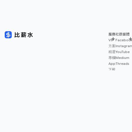
服務
社群媒體
VIP
Faceboo
方案
Instagra
精選
YouTube
專欄
Medium
App
Threads
下載
薪資
地圖
擴充
功能
© 2026 Salary.tw 保留一切權利。