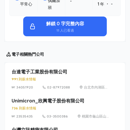
偶爾加
-
・
平常心
1 年
-
班
解鎖 0 字完整內容
11 人已看過
電子相關
熱門公司
台達電子工業股份有限公司
991 則薪水情報
34051920
02-87972088
台北市內湖區瑞
光路186號(台
南)(桃園)(中壢)
Unimicron_欣興電子股份有限公司
736 則薪水情報
23535435
03-3500386
桃園市龜山區山
鶯路 179 號
台灣立訊精密有限公司