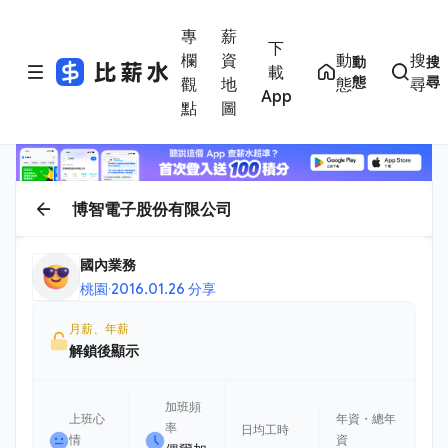
專
薪
下
欄
資
動
搜
動
搜
載
態
尋
觀
地
態
尋
App
點
圖
博智電子股份有限公司
國內業務
桃園
·
2016.01.26 分享
月薪、年薪
解鎖後顯示
加班頻
上班心
年資・總年
率
日均工時
情
資