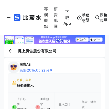
專
薪
下
欄
資
動
搜
動
搜
載
態
尋
觀
地
態
尋
App
點
圖
博上廣告股份有限公司
廣告AE
民生
·
2016.03.22 分享
月薪、年薪
解鎖後顯示
上班心
加班頻
年資・總年
情
率
日均工時
資