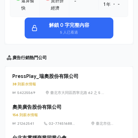
還算愉
賣肝拼
-
・
1 年
-
快
經濟
解鎖 0 字完整內容
5 人已看過
廣告行銷
熱門公司
PressPlay_瑞奧股份有限公司
38 則薪水情報
54225569
臺北市大同區西寧北路 62 之 5 號
2 樓
奧美廣告股份有限公司
156 則薪水情報
21262541
02-77451688
臺北市信義
#369
區松仁路89
號3樓
台北市電腦商業同業公會