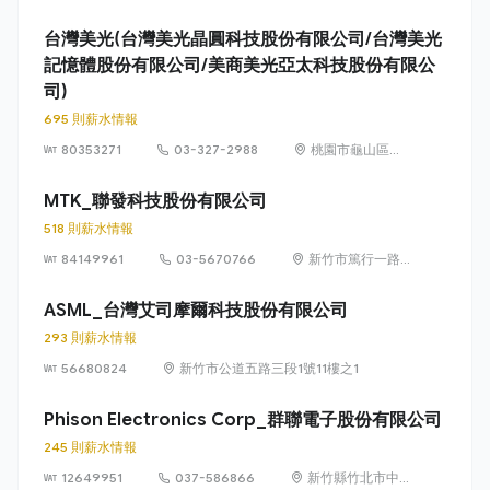
號（新竹科學園
區）
台灣美光(台灣美光晶圓科技股份有限公司/台灣美光
記憶體股份有限公司/美商美光亞太科技股份有限公
司)
695 則薪水情報
80353271
03-327-2988
桃園市龜山區文
化里復興三路
667號
MTK_聯發科技股份有限公司
518 則薪水情報
84149961
03-5670766
新竹市篤行一路 1
號（新竹科學園
區）
ASML_台灣艾司摩爾科技股份有限公司
293 則薪水情報
56680824
新竹市公道五路三段1號11樓之1
Phison Electronics Corp_群聯電子股份有限公司
245 則薪水情報
12649951
037-586866
新竹縣竹北市中