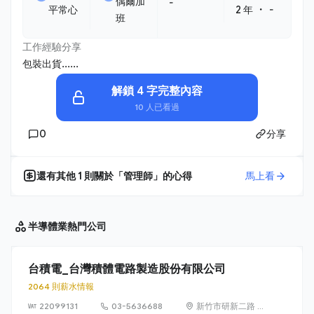
偶爾加
-
・
平常心
2 年
-
班
工作經驗分享
包裝出貨......
解鎖 4 字完整內容
10 人已看過
0
分享
還有其他
1
則關於「
管理師
」的心得
馬上看
半導體業
熱門公司
台積電_台灣積體電路製造股份有限公司
2064 則薪水情報
22099131
03-5636688
新竹市研新二路 8