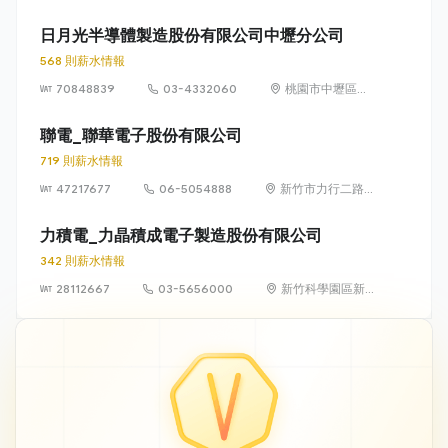
興里復興一街251
號10樓之6
日月光半導體製造股份有限公司中壢分公司
568 則薪水情報
70848839
03-4332060
桃園市中壢區中
華路一段550號
聯電_聯華電子股份有限公司
719 則薪水情報
47217677
06-5054888
新竹市力行二路3
號（新竹科學園
區）
力積電_力晶積成電子製造股份有限公司
342 則薪水情報
28112667
03-5656000
新竹科學園區新
竹市力行一路18
號