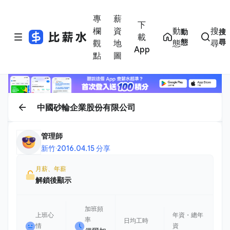
專
薪
下
欄
資
動
搜
動
搜
載
態
尋
觀
地
態
尋
App
點
圖
中國砂輪企業股份有限公司
管理師
新竹
·
2016.04.15 分享
月薪、年薪
解鎖後顯示
加班頻
上班心
年資・總年
率
日均工時
情
資