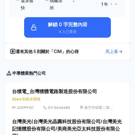
還算愉
偶爾加
-
・
1 年
-
快
班
解鎖 0 字完整內容
4 人已看過
還有其他
5
則關於「
CIM
」的心得
馬上看
半導體業
熱門公司
台積電_台灣積體電路製造股份有限公司
2064 則薪水情報
22099131
03-5636688
新竹市研新二路 8
號（新竹科學園
區）
台灣美光(台灣美光晶圓科技股份有限公司/台灣美光
記憶體股份有限公司/美商美光亞太科技股份有限公