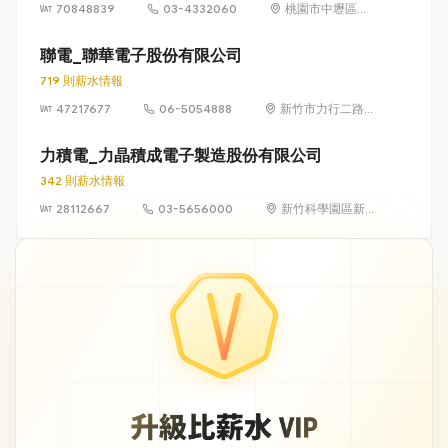
70848839
03-4332060
桃園市中壢區中
華路一段550號
聯電_聯華電子股份有限公司
719 則薪水情報
47217677
06-5054888
新竹市力行二路3
號（新竹科學園
區）
力積電_力晶積成電子製造股份有限公司
342 則薪水情報
28112667
03-5656000
新竹科學園區新
竹市力行一路18
號