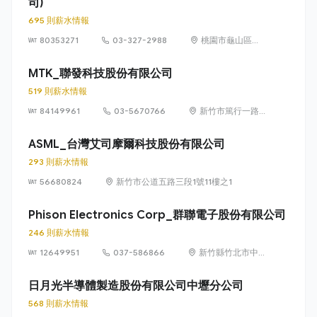
司)
695 則薪水情報
80353271
03-327-2988
桃園市龜山區文
化里復興三路
667號
MTK_聯發科技股份有限公司
519 則薪水情報
84149961
03-5670766
新竹市篤行一路 1
號（新竹科學園
區）
ASML_台灣艾司摩爾科技股份有限公司
293 則薪水情報
56680824
新竹市公道五路三段1號11樓之1
Phison Electronics Corp_群聯電子股份有限公司
246 則薪水情報
12649951
037-586866
新竹縣竹北市中
興里復興一街251
號10樓之6
日月光半導體製造股份有限公司中壢分公司
568 則薪水情報