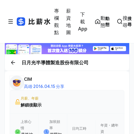
專
薪
下
欄
資
動
搜
動
搜
載
態
尋
觀
地
態
尋
App
點
圖
日月光半導體製造股份有限公司
CIM
高雄
·
2016.04.15 分享
月薪、年薪
解鎖後顯示
上班心
加班頻
年資・總年
情
率
日均工時
資