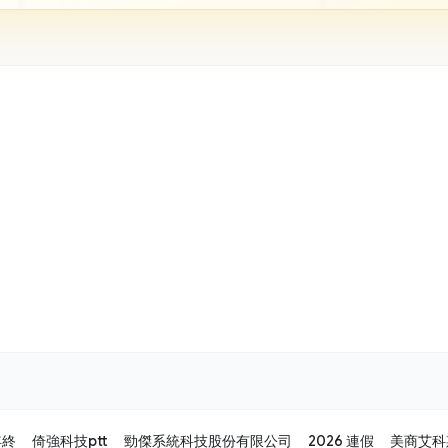
年終
倚強科技ptt
勁傑系統科技股份有限公司
2026 連假
美商艾科斯