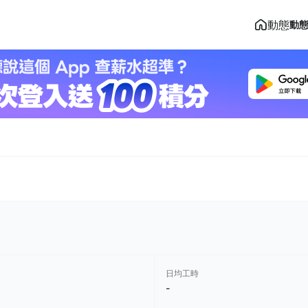
動態
動
日均工時
-