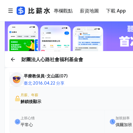
專欄觀點
薪資地圖
下載 App
財團法人心路社會福利基金會
早療教保員-文山區(07)
臺北
·
2016.04.22 分享
月薪、年薪
解鎖後顯示
上班心情
加班頻率
平常心
偶爾加班