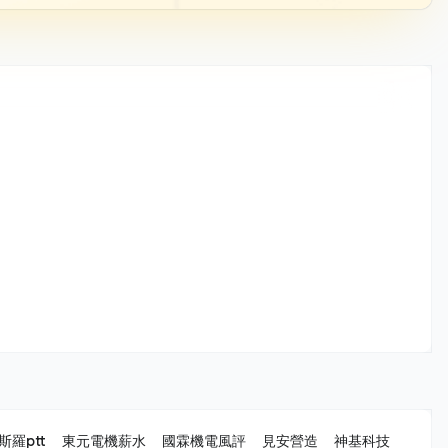
羅ptt
東元電機薪水
國霖機電風評
見安營造
神基科技