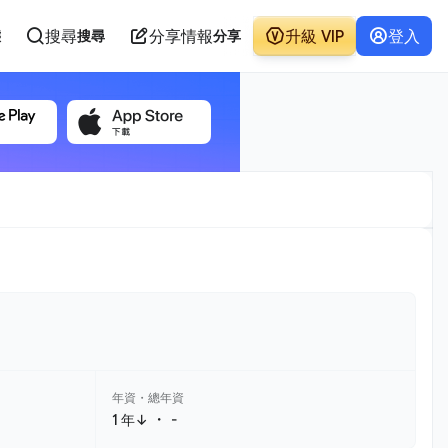
搜尋
分享情報
升級 VIP
登入
態
搜尋
分享
年資・總年資
・
1 年↓
-