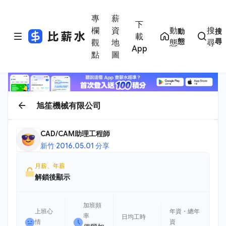
專
薪
下
欄
資
動
搜
動
搜
載
態
尋
觀
地
態
尋
App
點
圖
旭笙機械有限公司
CAD/CAM助理工程師
新竹
·
2016.05.01 分享
月薪、年薪
解鎖後顯示
加班頻
上班心
年資・總年
率
日均工時
情
資