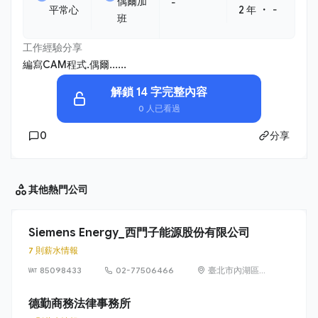
偶爾加
-
・
平常心
2 年
-
班
工作經驗分享
編寫CAM程式.偶爾......
解鎖 14 字完整內容
0 人已看過
0
分享
其他
熱門公司
Siemens Energy_西門子能源股份有限公司
7 則薪水情報
85098433
02-77506466
臺北市內湖區
洲子街65號9樓
德勤商務法律事務所