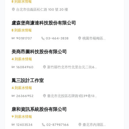
8 則薪水情報
台北市信義區松仁路 100 號 20 樓
盧森堡商濂達科技股份有限公司
8 則薪水情報
90181707
03-464-3838
桃園市楊梅區高
獅路822巷10號
美商昂圖科技股份有限公司
4 則薪水情報
16084960
新竹縣竹北市竹北里台元二街6號
4樓之1
鳳三設計工作室
4 則薪水情報
26366952
臺北市北投區石牌路1段39巷134
號4樓
康和資訊系統股份有限公司
9 則薪水情報
12403534
02-87987166
臺北市內湖區瑞