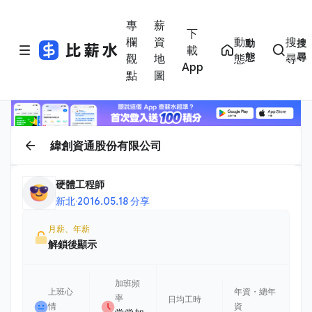
專
薪
下
欄
資
動
搜
動
搜
載
態
尋
觀
地
態
尋
App
點
圖
緯創資通股份有限公司
硬體工程師
新北
·
2016.05.18 分享
月薪、年薪
解鎖後顯示
加班頻
上班心
年資・總年
率
日均工時
情
資