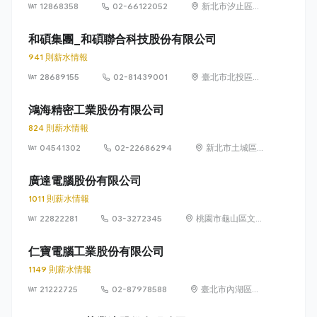
12868358
02-66122052
新北市汐止區新
台五路一段88號
21樓
和碩集團_和碩聯合科技股份有限公司
941 則薪水情報
28689155
02-81439001
臺北市北投區立
功街 76 號 5 樓
鴻海精密工業股份有限公司
824 則薪水情報
04541302
02-22686294
新北市土城區中
山路66號
廣達電腦股份有限公司
1011 則薪水情報
22822281
03-3272345
桃園市龜山區文化
里文化二路188號
仁寶電腦工業股份有限公司
1149 則薪水情報
21222725
02-87978588
臺北市內湖區瑞
光路 581 號及