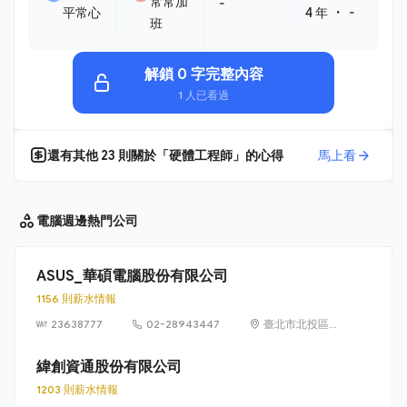
常常加
-
・
平常心
4 年
-
班
解鎖 0 字完整內容
1 人已看過
還有其他
23
則關於「
硬體工程師
」的心得
馬上看
電腦週邊
熱門公司
ASUS_華碩電腦股份有限公司
1156 則薪水情報
23638777
02-28943447
臺北市北投區立
德路 15 號 1 樓
緯創資通股份有限公司
1203 則薪水情報