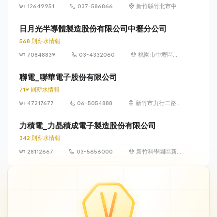
12649951
037-586866
新竹縣竹北市中
興里復興一街251
號10樓之6
日月光半導體製造股份有限公司中壢分公司
568 則薪水情報
70848839
03-4332060
桃園市中壢區中
華路一段550號
聯電_聯華電子股份有限公司
719 則薪水情報
47217677
06-5054888
新竹市力行二路3
號（新竹科學園
區）
力積電_力晶積成電子製造股份有限公司
342 則薪水情報
28112667
03-5656000
新竹科學園區新
竹市力行一路18
號