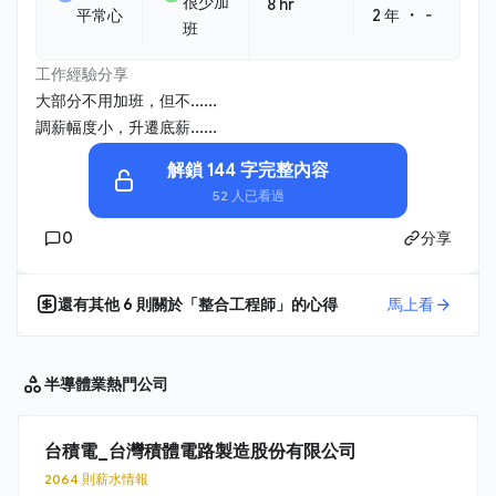
很少加
8 hr
・
平常心
2 年
-
班
工作經驗分享
大部分不用加班，但不......
調薪幅度小，升遷底薪......
解鎖 144 字完整內容
52 人已看過
0
分享
還有其他
6
則關於「
整合工程師
」的心得
馬上看
半導體業
熱門公司
台積電_台灣積體電路製造股份有限公司
2064 則薪水情報