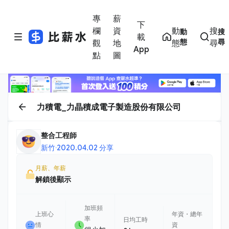
專
薪
下
欄
資
動
搜
動
搜
載
態
尋
觀
地
態
尋
App
點
圖
力積電_力晶積成電子製造股份有限公司
整合工程師
新竹
·
2020.04.02 分享
月薪、年薪
解鎖後顯示
加班頻
上班心
年資・總年
率
日均工時
情
資