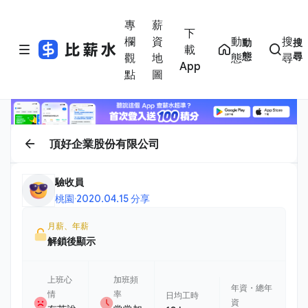
專
薪
下
欄
資
動
搜
動
搜
載
態
尋
觀
地
態
尋
App
點
圖
頂好企業股份有限公司
驗收員
桃園
·
2020.04.15 分享
月薪、年薪
解鎖後顯示
上班心
加班頻
年資・總年
情
率
日均工時
資