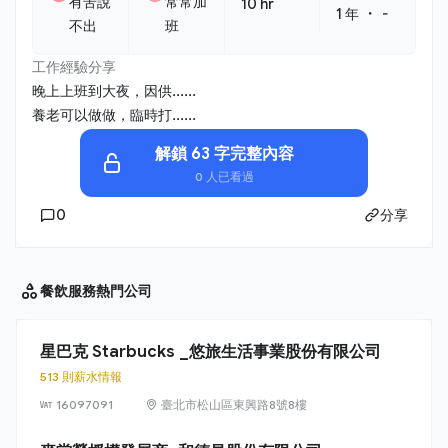
有苦說
常常加
10 hr
・
1 年
-
不出
班
工作經驗分享
晚上上班到大夜，因供......
養老可以做做，臨時打......
解鎖 63 字完整內容
0 人已看過
0
分享
餐飲服務
熱門公司
星巴克 Starbucks _悠旅生活事業股份有限公司
513 則薪水情報
16097091
臺北市松山區東興路8號8樓