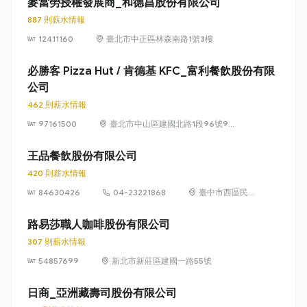
麥當勞授權發展商_和德昌股份有限公司
887 則薪水情報
12411160
臺北市中正區林森南路1號3樓
必勝客 Pizza Hut / 肯德基 KFC_富利餐飲股份有限
公司
462 則薪水情報
97161500
臺北市中山區建國北路1段96號9
樓
王品餐飲股份有限公司
420 則薪水情報
84630426
04-23221868
臺中市西區民龍
里台灣大道二段
218號29樓
路易莎職人咖啡股份有限公司
307 則薪水情報
54857699
新北市新莊區建國一路55號
日商_亞洲藏壽司股份有限公司