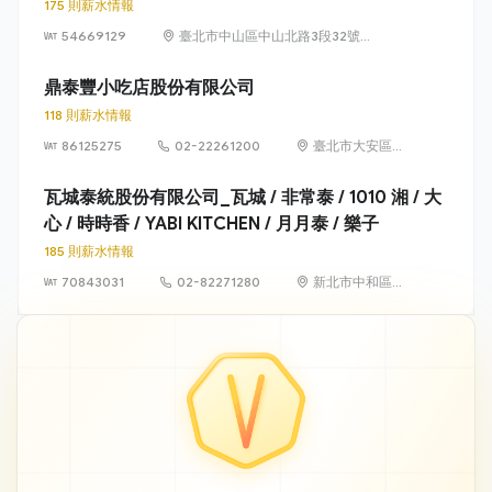
175 則薪水情報
54669129
臺北市中山區中山北路3段32號6
樓及6樓之1
鼎泰豐小吃店股份有限公司
118 則薪水情報
86125275
02-22261200
臺北市大安區信
義路2段192號2
至4樓、194號1
瓦城泰統股份有限公司_瓦城 / 非常泰 / 1010 湘 / 大
至4樓
心 / 時時香 / YABI KITCHEN / 月月泰 / 樂子
185 則薪水情報
70843031
02-82271280
新北市中和區建
一路176號7樓之1