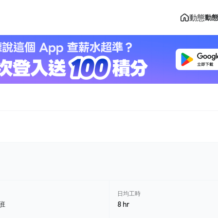
動態
動
日均工時
班
8 hr