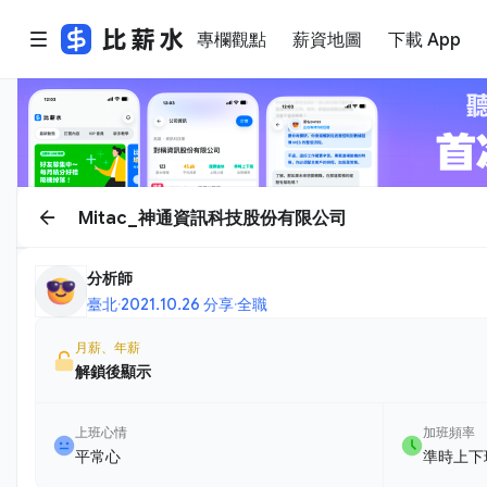
專欄觀點
薪資地圖
下載 App
Mitac_神通資訊科技股份有限公司
分析師
臺北
·
2021.10.26 分享
·
全職
月薪、年薪
解鎖後顯示
上班心情
加班頻率
平常心
準時上下