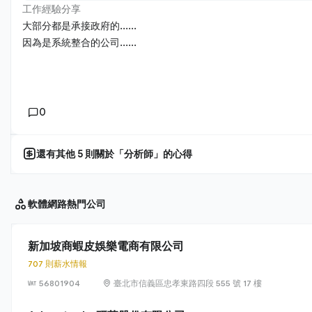
工作經驗分享
大部分都是承接政府的......
因為是系統整合的公司......
0
還有其他
5
則關於「
分析師
」的心得
軟體網路
熱門公司
新加坡商蝦皮娛樂電商有限公司
707 則薪水情報
56801904
臺北市信義區忠孝東路四段 555 號 17 樓