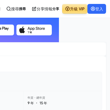
搜尋
分享情報
升級 VIP
登入
態
搜尋
分享
年資・總年資
・
9 年
15 年