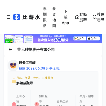
專
薪
下
欄
資
動
搜
動
搜
載
態
尋
觀
地
態
尋
App
點
圖
善元科技股份有限公司
研發工程師
桃園
·
2022.06.08 分享
·
全職
月薪、年薪、年終、三節獎金
解鎖後顯示
上班心
加班頻
年資・總年
情
率
資
日均工時