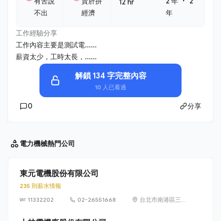
・
有苦說
賣肝拼
2 年
2
12 hr
不出
經濟
年
工作經驗分享
工作內容主要是測試電......
薪資太少，工時太長，......
解鎖 134 字完整內容
10 人已看過
0
分享
電力機械
熱門公司
東元電機股份有限公司
235 則薪水情報
11332202
02-26551668
台北市南港區三
重路 19-9 號 5
樓