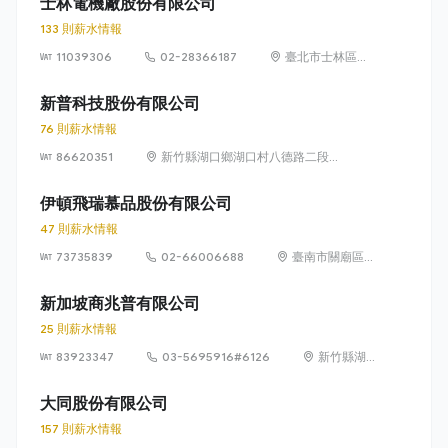
士林電機廠股份有限公司
133 則薪水情報
11039306
02-28366187
臺北市士林區忠
誠里 19 鄰中山北
路 6 段 88 號 16
新普科技股份有限公司
樓
76 則薪水情報
86620351
新竹縣湖口鄉湖口村八德路二段
471號
伊頓飛瑞慕品股份有限公司
47 則薪水情報
73735839
02-66006688
臺南市關廟區埤
頭里保東路269
之1號
新加坡商兆普有限公司
25 則薪水情報
83923347
03-5695916#6126
新竹縣湖
口鄉湖口
村八德路
大同股份有限公司
二段656
157 則薪水情報
號5樓