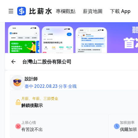
專欄觀點
薪資地圖
下載 App
台灣山二股份有限公司
設計師
臺中
·
2022.08.23 分享
·
全職
月薪、年薪、三節獎金
解鎖後顯示
上班心情
加班頻率
有苦說不出
偶爾加班