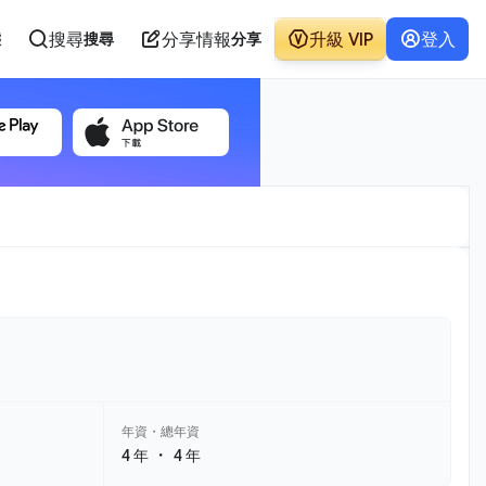
搜尋
分享情報
升級 VIP
登入
態
搜尋
分享
年資・總年資
・
4 年
4 年