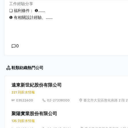
工作經驗分享
❏ 福利條件： ❶......
❶ 有相關設計經驗、......
0
鞋類紡織
熱門公司
遠東新世紀股份有限公司
221 則薪水情報
03522600
02-27338000
臺北市大安區敦化南路 2 段 20
聚陽實業股份有限公司
135 則薪水情報