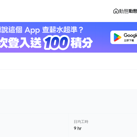
動態
動
日均工時
9 hr