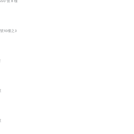
0 號 8 樓
號10樓之3
樓
號
號