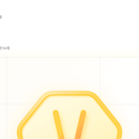
樓
號16樓