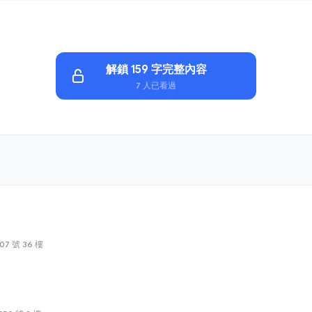
解鎖 159 字完整內容
7 人已看過
7 號 36 樓