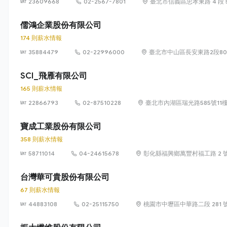
23609668
02-2567-7801
臺北市信義區忠孝東路 4 段 55
儒鴻企業股份有限公司
174 則薪水情報
35884479
02-22996000
臺北市中山區長安東路2段80
SCI_飛雁有限公司
165 則薪水情報
22866793
02-87510228
臺北市內湖區瑞光路585號11
寶成工業股份有限公司
358 則薪水情報
58711014
04-24615678
彰化縣福興鄉萬豐村福工路 2 
台灣華可貴股份有限公司
67 則薪水情報
44883108
02-25115750
桃園市中壢區中華路二段 281 