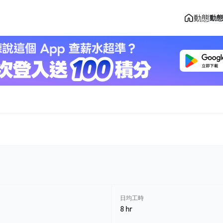
動態
動
日均工時
8 hr