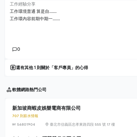
工作經驗分享
工作環境普通 算是自......
工作環內容前期中期一......
0
還有其他
1
則關於「
客戶專員
」的心得
軟體網路
熱門公司
新加坡商蝦皮娛樂電商有限公司
707 則薪水情報
56801904
臺北市信義區忠孝東路四段 555 號 17 樓