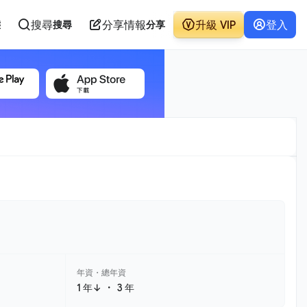
搜尋
分享情報
升級 VIP
登入
態
搜尋
分享
年資・總年資
・
1 年↓
3 年