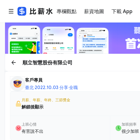
專欄觀點
薪資地圖
下載 App
順立智慧股份有限公司
客戶專員
臺北
·
2022.10.03 分享
·
全職
月薪、年薪、年終、三節獎金
解鎖後顯示
上班心情
加班頻率
有苦說不出
很少加班