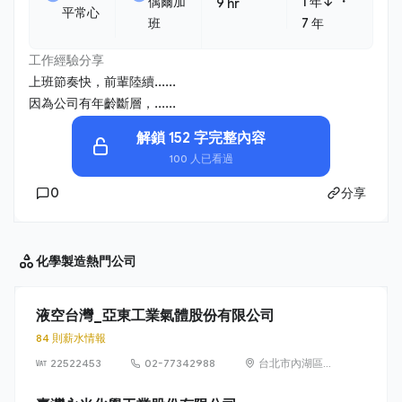
・
偶爾加
1 年↓
9 hr
平常心
班
7 年
工作經驗分享
上班節奏快，前輩陸續......
因為公司有年齡斷層，......
解鎖 152 字完整內容
100 人已看過
0
分享
化學製造
熱門公司
液空台灣_亞東工業氣體股份有限公司
84 則薪水情報
22522453
02-77342988
台北市內湖區瑞
光路399號7樓