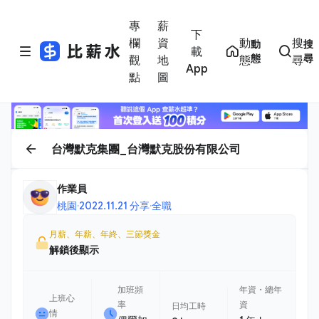
專
薪
下
欄
資
動
搜
動
搜
載
態
尋
觀
地
態
尋
App
點
圖
台灣默克集團_台灣默克股份有限公司
作業員
桃園
·
2022.11.21 分享
·
全職
月薪、年薪、年終、三節獎金
解鎖後顯示
加班頻
年資・總年
上班心
率
資
日均工時
情