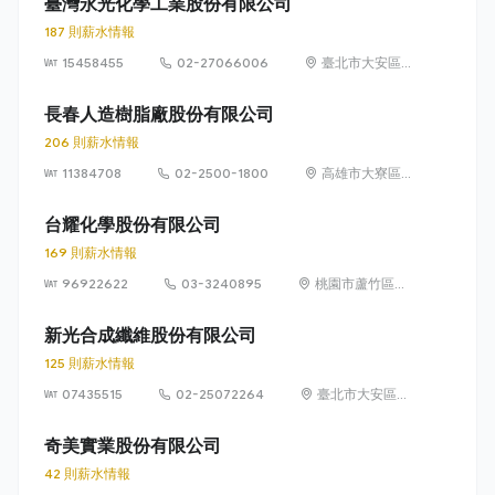
臺灣永光化學工業股份有限公司
187 則薪水情報
15458455
02-27066006
臺北市大安區義
安里敦化南路二
段77號5~6樓
長春人造樹脂廠股份有限公司
206 則薪水情報
11384708
02-2500-1800
高雄市大寮區華
西路8號
台耀化學股份有限公司
169 則薪水情報
96922622
03-3240895
桃園市蘆竹區和
平街36號
新光合成纖維股份有限公司
125 則薪水情報
07435515
02-25072264
臺北市大安區仁
愛路3段136號5
樓
奇美實業股份有限公司
42 則薪水情報