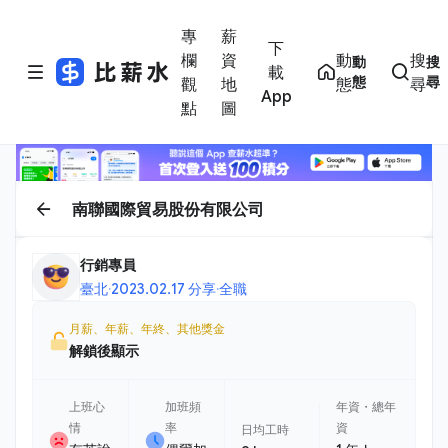
專
薪
下
欄
資
動
搜
動
搜
載
態
尋
觀
地
態
尋
App
點
圖
南聯國際貿易股份有限公司
行銷專員
臺北
·
2023.02.17 分享
·
全職
月薪、年薪、年終、其他獎金
解鎖後顯示
上班心
加班頻
年資・總年
情
率
資
日均工時