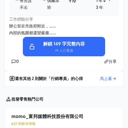
・
有苦說
偶爾加
1 年↓
9 hr
不出
班
3 年
工作經驗分享
辦公室在市政府附近，......
內部的氛圍都還蠻嚴肅......
解鎖 149 字完整內容
19 人已看過
0
分享
還有其他
2
則關於「
行銷專員
」的心得
馬上看
批發零售
熱門公司
momo_富邦媒體科技股份有限公司
527 則薪水情報