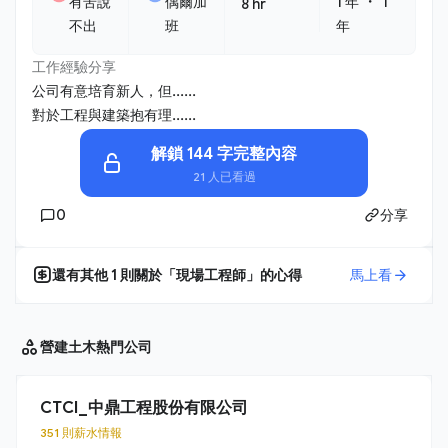
・
有苦說
偶爾加
1 年
1
8 hr
不出
班
年
工作經驗分享
公司有意培育新人，但......
對於工程與建築抱有理......
解鎖 144 字完整內容
21 人已看過
0
分享
還有其他
1
則關於「
現場工程師
」的心得
馬上看
營建土木
熱門公司
CTCI_中鼎工程股份有限公司
351 則薪水情報