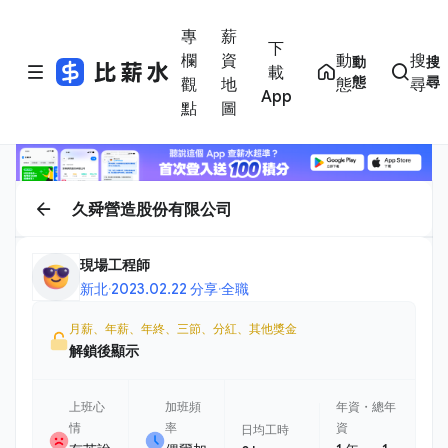
專
薪
下
欄
資
動
搜
動
搜
載
態
尋
觀
地
態
尋
App
點
圖
久舜營造股份有限公司
現場工程師
新北
·
2023.02.22 分享
·
全職
月薪、年薪、年終、三節、分紅、其他獎金
解鎖後顯示
上班心
加班頻
年資・總年
情
率
資
日均工時