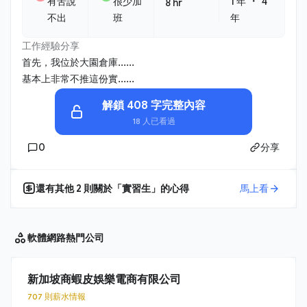
・
有苦說
很少加
1 年
4
8 hr
不出
班
年
工作經驗分享
首先，我位於大園倉庫......
基本上非常不推這份實......
解鎖 408 字完整內容
18 人已看過
0
分享
還有其他
2
則關於「
實習生
」的心得
馬上看
軟體網路
熱門公司
新加坡商蝦皮娛樂電商有限公司
707 則薪水情報