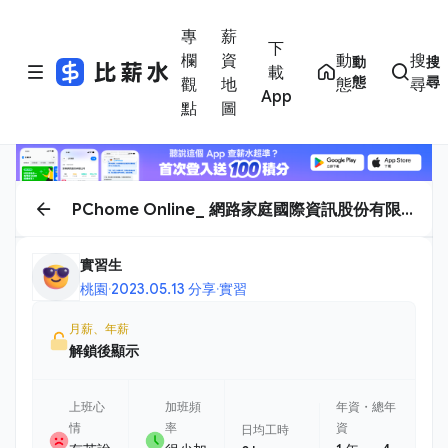
專
薪
下
欄
資
動
搜
動
搜
載
態
尋
觀
地
態
尋
App
點
圖
PChome Online_ 網路家庭國際資訊股份有限
公司
實習生
桃園
·
2023.05.13 分享
·
實習
月薪、年薪
解鎖後顯示
上班心
加班頻
年資・總年
情
率
資
日均工時