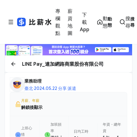
專
薪
下
欄
資
動
搜
動
搜
載
態
尋
觀
地
態
尋
App
點
圖
LINE Pay_連加網路商業股份有限公司
業務助理
臺北
·
2024.05.22 分享
·
派遣
月薪、年薪
解鎖後顯示
加班頻
年資・總年
上班心
率
資
日均工時
情