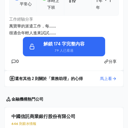
・
準時上
1 年
1
8 hr
平常心
下班
年
工作經驗分享
萬寶華的派遣工作，每......
很適合年輕人進來試試......
解鎖 174 字完整內容
79 人已看過
0
分享
還有其他
2
則關於「
業務助理
」的心得
馬上看
金融機構
熱門公司
中國信託商業銀行股份有限公司
646 則薪水情報