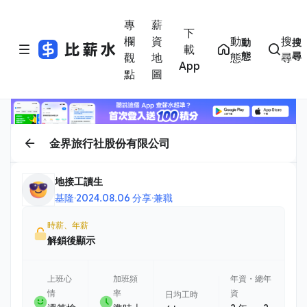
專
薪
下
欄
資
動
搜
動
搜
載
態
尋
觀
地
態
尋
App
點
圖
金界旅行社股份有限公司
地接工讀生
基隆
·
2024.08.06 分享
·
兼職
時薪、年薪
解鎖後顯示
上班心
加班頻
年資・總年
情
率
資
日均工時