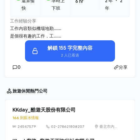
・
還算愉
準時上
2 年
2
6 hr
快
下班
年
工作經驗分享
工作內容類似機場地勤......
是個很有趣的工作，工......
解鎖 155 字完整內容
2 人已看過
0
分享
旅遊休閒
熱門公司
KKday_酷遊天股份有限公司
166 則薪水情報
24547579
02-27862180#207
臺北市內
湖區新湖
一路128巷