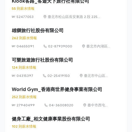
Klook客路_客遊天下旅行社有限公司
15號5樓
55 則薪水情報
52477053
臺北市松山區長安東路 2 段 225
號 3 樓
雄獅旅行社股份有限公司
262 則薪水情報
04655091
02-87939000
臺北市內湖區
石潭路151號9
樓
可樂旅遊旅行社股份有限公司
124 則薪水情報
04315397
02-25419150
臺北市中山區南
京東路二段85、
87號9樓、10
World Gym_香港商世界健身事業有限公司
樓、13樓
252 則薪水情報
27940499
04-36008020
臺中市西屯區
市政路402號
36樓(豐邑A8
健身工廠_柏文健康事業股份有限公司
市政核心)
102 則薪水情報