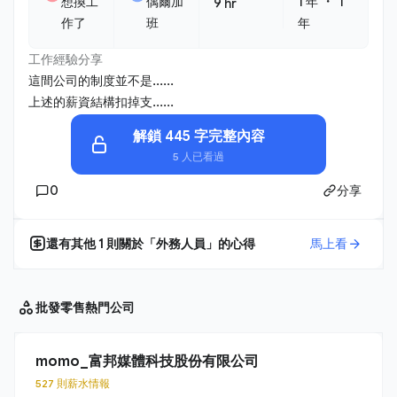
・
想換工
偶爾加
1 年
1
9 hr
作了
班
年
工作經驗分享
這間公司的制度並不是......
上述的薪資結構扣掉支......
解鎖 445 字完整內容
5 人已看過
0
分享
還有其他
1
則關於「
外務人員
」的心得
馬上看
批發零售
熱門公司
momo_富邦媒體科技股份有限公司
527 則薪水情報