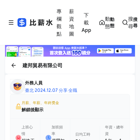
專
薪
下
欄
資
動
搜
動
搜
載
態
尋
觀
地
態
尋
App
點
圖
建邦貿易有限公司
外務人員
臺北
·
2024.12.07 分享
·
全職
月薪、年薪、年終獎金
解鎖後顯示
上班心
加班頻
年資・總年
情
率
資
日均工時