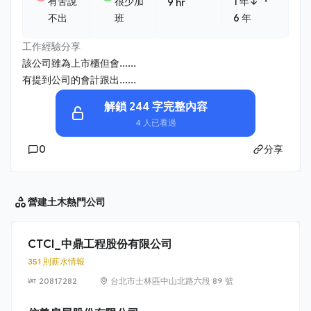
・
有苦說
很少加
1 年↓
9 hr
不出
班
6 年
工作經驗分享
該公司雖為上市櫃但會......
有提到公司的會計跟出......
解鎖 244 字完整內容
4 人已看過
0
分享
營建土木
熱門公司
CTCI_中鼎工程股份有限公司
351 則薪水情報
20817282
台北市士林區中山北路六段 89 號