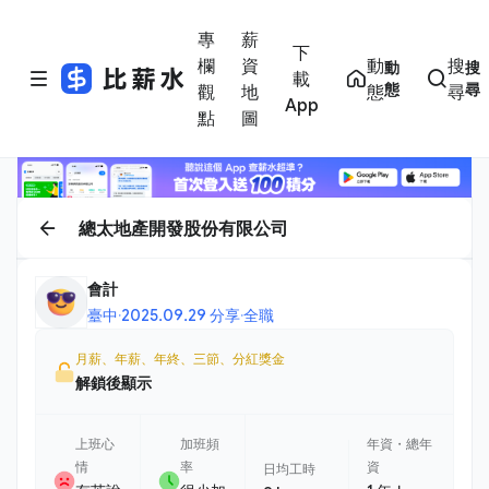
專
薪
下
欄
資
動
搜
動
搜
載
態
尋
觀
地
態
尋
App
點
圖
總太地產開發股份有限公司
會計
臺中
·
2025.09.29 分享
·
全職
月薪、年薪、年終、三節、分紅獎金
解鎖後顯示
上班心
加班頻
年資・總年
情
率
資
日均工時