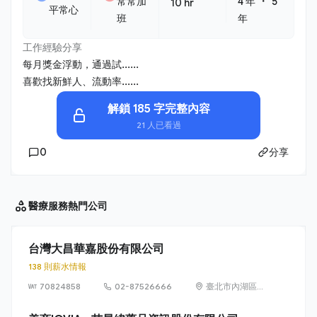
・
常常加
4 年
5
10 hr
平常心
班
年
工作經驗分享
每月獎金浮動，通過試......
喜歡找新鮮人、流動率......
解鎖 185 字完整內容
21 人已看過
0
分享
醫療服務
熱門公司
台灣大昌華嘉股份有限公司
138 則薪水情報
70824858
02-87526666
臺北市內湖區堤
頂大道2段407
巷20弄1、3、