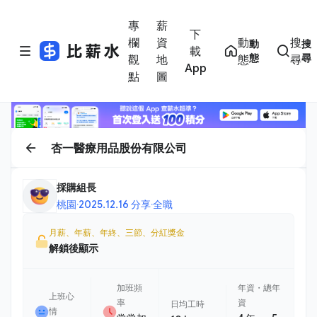
專
薪
下
欄
資
動
搜
動
搜
載
態
尋
觀
地
態
尋
App
點
圖
杏一醫療用品股份有限公司
採購組長
桃園
·
2025.12.16 分享
·
全職
月薪、年薪、年終、三節、分紅獎金
解鎖後顯示
加班頻
年資・總年
上班心
率
資
日均工時
情