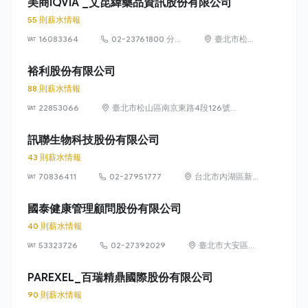
美商IQVIA _艾昆緯藥品資訊股份有限公司
5、7號10樓，
55 則薪水情報
及407巷22、
16083364
02-23761800 分
24、26號10樓
臺北市松山
機1814
及407巷22號
區民生東路
10樓之1
3段138號7
裕利股份有限公司
樓
88 則薪水情報
22853066
臺北市松山區南京東路4段126號
10樓、10樓之1至之3
訊聯生物科技股份有限公司
43 則薪水情報
70836411
02-27951777
台北市內湖區新
湖一路 36 巷 28
號 1 樓
國泰健康管理顧問股份有限公司
40 則薪水情報
53323726
02-27392029
臺北市大安區敦
化南路 2 段 333
號 7 樓
PAREXEL_百瑞精鼎國際股份有限公司
90 則薪水情報