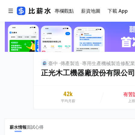
專欄觀點
薪資地圖
下載 App
臺中
傳產製造
專用生產機械製造修配業
正光木工機器廠股份有限公司
42k
有苦
平均月薪
上
薪水情報
面試心得