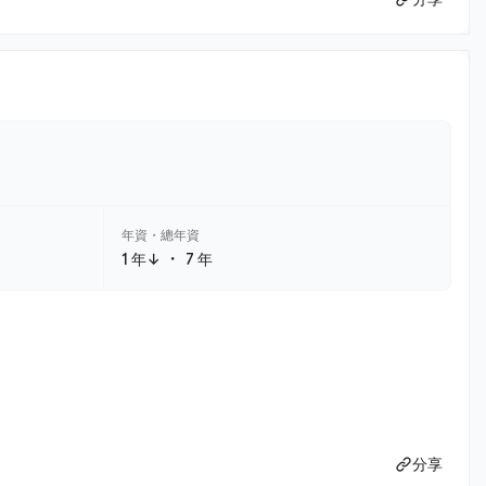
年資・總年資
・
1 年↓
7 年
分享