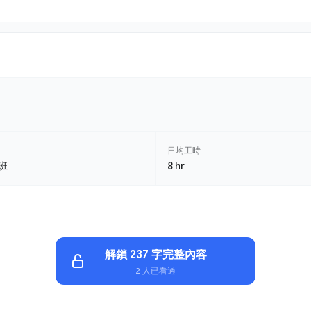
日均工時
班
8 hr
解鎖 237 字完整內容
2 人已看過