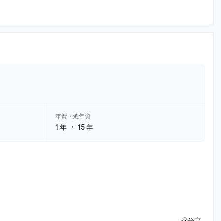
年資・總年資
・
1 年
15 年
分享