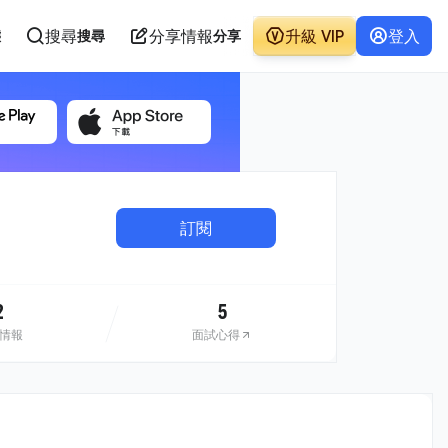
搜尋
分享情報
升級 VIP
登入
態
搜尋
分享
訂閱
2
5
情報
面試心得