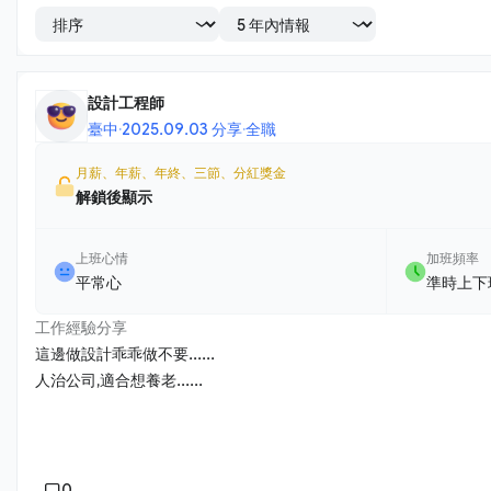
設計工程師
臺中
·
2025.09.03 分享
·
全職
月薪、年薪、年終、三節、分紅獎金
解鎖後顯示
上班心情
加班頻率
平常心
準時上下
工作經驗分享
這邊做設計乖乖做不要......
人治公司,適合想養老......
0