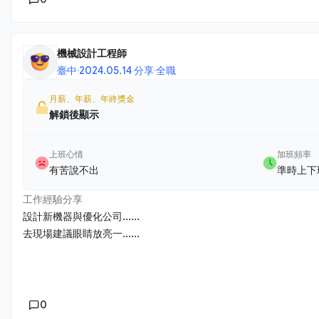
機械設計工程師
臺中
·
2024.05.14 分享
·
全職
月薪、年薪、年終獎金
解鎖後顯示
上班心情
加班頻率
有苦說不出
準時上下
工作經驗分享
設計新機器與優化公司......
去現場建議眼睛放亮一......
0