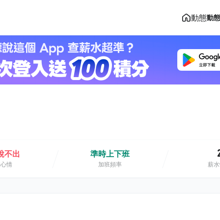
動態
動
說不出
準時上下班
班心情
加班頻率
薪水