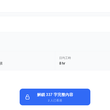
日均工時
班
8 hr
解鎖 337 字完整內容
2 人已看過