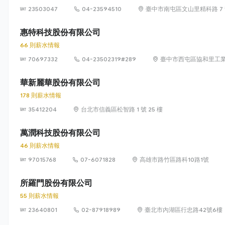
23503047
04-23594510
臺中市南屯區文山里精科路 7
惠特科技股份有限公司
66 則薪水情報
70697332
04-23502319#289
臺中市西屯區協和里工業
華新麗華股份有限公司
178 則薪水情報
35412204
台北市信義區松智路 1 號 25 樓
萬潤科技股份有限公司
46 則薪水情報
97015768
07-6071828
高雄市路竹區路科10路1號
所羅門股份有限公司
55 則薪水情報
23640801
02-87918989
臺北市內湖區行忠路42號6樓