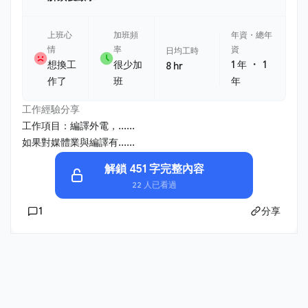
上班心
加班頻
年資・總年
情
率
資
日均工時
・
想換工
很少加
1 年
1
8 hr
作了
班
年
工作經驗分享
工作項目：編譯外電，......
如果對媒體業與編譯有......
解鎖 451 字完整內容
22 人已看過
1
分享