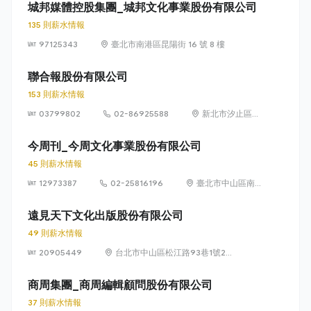
11樓
城邦媒體控股集團_城邦文化事業股份有限公司
135 則薪水情報
97125343
臺北市南港區昆陽街 16 號 8 樓
聯合報股份有限公司
153 則薪水情報
03799802
02-86925588
新北市汐止區大
同路 1 段 369
號
今周刊_今周文化事業股份有限公司
45 則薪水情報
12973387
02-25816196
臺北市中山區南
京東路一段96號
6樓
遠見天下文化出版股份有限公司
49 則薪水情報
20905449
台北市中山區松江路93巷1號2樓
(104)
商周集團_商周編輯顧問股份有限公司
37 則薪水情報