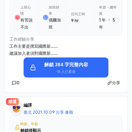
上班心
加班頻
年資・總年
情
率
資
日均工時
・
有苦說
偶爾加
1 年
5
9 hr
不出
班
年
工作經驗分享
工作主要是撰寫國際新......
建議加入者須對國際新......
解鎖 384 字完整內容
15 人已看過
0
分享
精選
編譯
臺北
·
2021.10.09 分享
·
兼職
時薪、年薪
解鎖後顯示