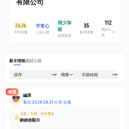
有限公司
112
很少加
36.1k
35
平常心
班
面試心
平均月薪
上班心情
薪水情報
得
加班頻率
薪水情報
面試心得
職務
精選
編譯
臺北
·
2024.08.31 分享
·
全職
月薪、年薪、年終獎金
解鎖後顯示