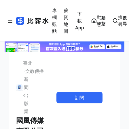
專
薪
下
欄
資
動
搜
動
搜
載
態
尋
觀
地
態
尋
App
點
圖
臺北
文教傳播
新
聞
出
訂閱
版
業
國風傳媒