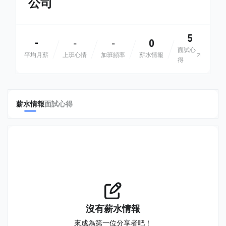
公司
5
-
0
-
-
面試心
平均月薪
上班心情
加班頻率
薪水情報
得
薪水情報
面試心得
沒有薪水情報
來成為第一位分享者吧！