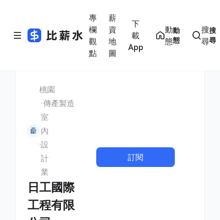
專
薪
下
欄
資
動
搜
動
搜
載
態
尋
觀
地
態
尋
App
點
圖
桃園
傳產製造
室
內
設
訂閱
計
業
日工國際
工程有限