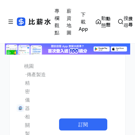
專
薪
下
欄
資
動
搜
動
搜
載
態
尋
觀
地
態
尋
App
點
圖
桃園
傳產製造
精
密
儀
器
相
訂閱
關
製