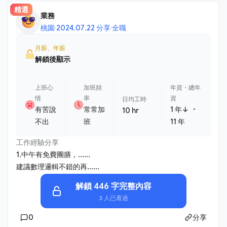
精選
業務
桃園
·
2024.07.22 分享
·
全職
月薪、年薪
解鎖後顯示
上班心
加班頻
年資・總年
情
率
資
日均工時
・
有苦說
常常加
1 年↓
10 hr
不出
班
11 年
工作經驗分享
1.中午有免費團膳，......
建議數理邏輯不錯的再......
解鎖 446 字完整內容
3 人已看過
0
分享