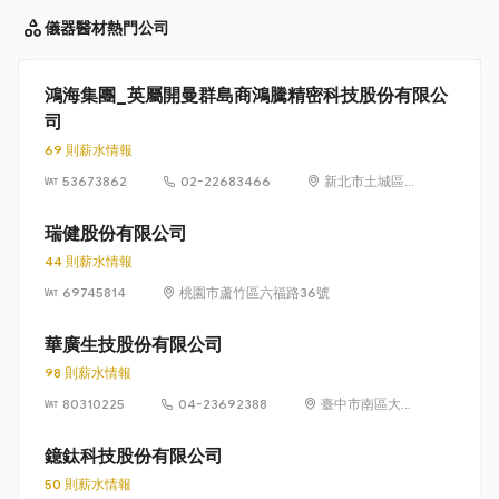
儀器醫材
熱門公司
鴻海集團_英屬開曼群島商鴻騰精密科技股份有限公
司
69 則薪水情報
53673862
02-22683466
新北市土城區沛
陂里中山路 66-
1 號
瑞健股份有限公司
44 則薪水情報
69745814
桃園市蘆竹區六福路36號
華廣生技股份有限公司
98 則薪水情報
80310225
04-23692388
臺中市南區大慶
街二段 100 號
鐿鈦科技股份有限公司
50 則薪水情報