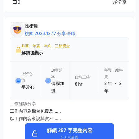
0
分享
技術員
桃園
·
2023.12.17 分享
·
全職
月薪、年薪、年終、三節獎金
解鎖後顯示
加班頻
年資・總年
上班心
率
資
日均工時
情
・
偶爾加
2 年
2
8 hr
平常心
班
年
工作經驗分享
工作內容為機台包覆及......
以工作內容來說其實不......
解鎖 257 字完整內容
7 人已看過