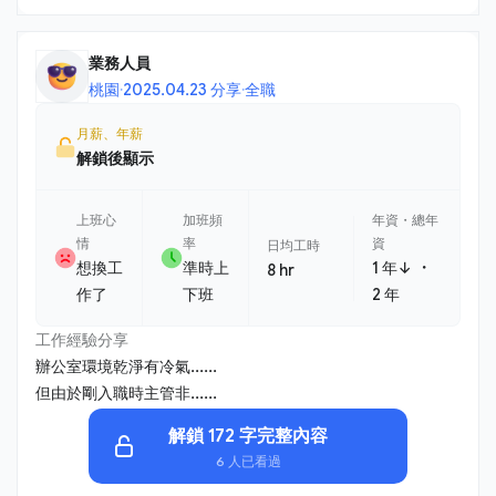
業務人員
桃園
·
2025.04.23 分享
·
全職
月薪、年薪
解鎖後顯示
上班心
加班頻
年資・總年
情
率
資
日均工時
・
想換工
準時上
1 年↓
8 hr
作了
下班
2 年
工作經驗分享
辦公室環境乾淨有冷氣......
但由於剛入職時主管非......
解鎖 172 字完整內容
6 人已看過