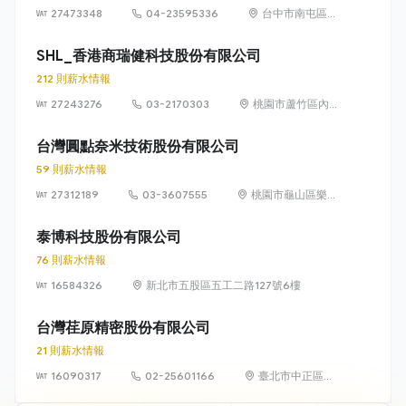
27473348
04-23595336
台中市南屯區文
山里精科路 9 號
SHL_香港商瑞健科技股份有限公司
212 則薪水情報
27243276
03-2170303
桃園市蘆竹區內厝
里南山路二段313-
1號2樓
台灣圓點奈米技術股份有限公司
59 則薪水情報
27312189
03-3607555
桃園市龜山區樂善
里文禾路188號6樓
泰博科技股份有限公司
76 則薪水情報
16584326
新北市五股區五工二路127號6樓
台灣荏原精密股份有限公司
21 則薪水情報
16090317
02-25601166
臺北市中正區羅
斯福路 3 段 136