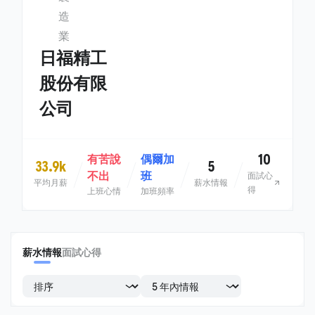
造
業
日福精工
股份有限
公司
10
有苦說
偶爾加
33.9k
5
不出
班
面試心
平均月薪
薪水情報
得
上班心情
加班頻率
薪水情報
面試心得