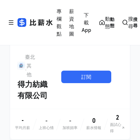
專
薪
下
欄
資
動
搜
動
搜
載
態
尋
觀
地
態
尋
App
點
圖
臺北
其
他
訂閱
得力紡織
有限公司
2
-
0
-
-
面試心
平均月薪
上班心情
加班頻率
薪水情報
得