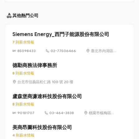
其他
熱門公司
Siemens Energy_西門子能源股份有限公司
7 則薪水情報
85098433
02-77506466
臺北市內湖區
洲子街65號9樓
德勤商務法律事務所
8 則薪水情報
台北市信義區松仁路 100 號 20 樓
盧森堡商濂達科技股份有限公司
8 則薪水情報
90181707
03-464-3838
桃園市楊梅區高
獅路822巷10號
美商昂圖科技股份有限公司
4 則薪水情報