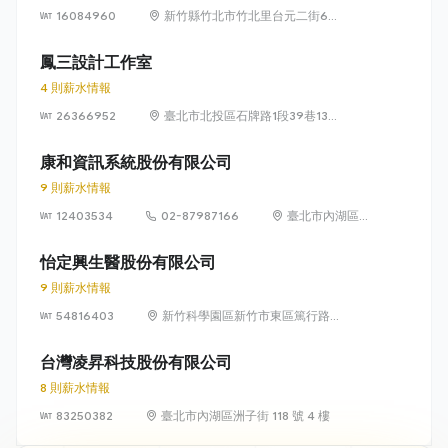
16084960
新竹縣竹北市竹北里台元二街6號
4樓之1
鳳三設計工作室
4 則薪水情報
26366952
臺北市北投區石牌路1段39巷134
號4樓
康和資訊系統股份有限公司
9 則薪水情報
12403534
02-87987166
臺北市內湖區瑞
光路 318 號 5 樓
怡定興生醫股份有限公司
9 則薪水情報
54816403
新竹科學園區新竹市東區篤行路6
號5樓
台灣凌昇科技股份有限公司
8 則薪水情報
83250382
臺北市內湖區洲子街 118 號 4 樓