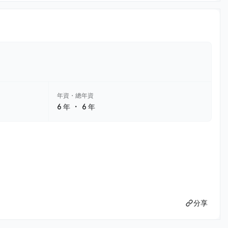
年資・總年資
・
6 年
6 年
分享