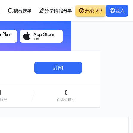
搜尋
分享情報
升級 VIP
登入
態
搜尋
分享
訂閱
1
0
情報
面試心得