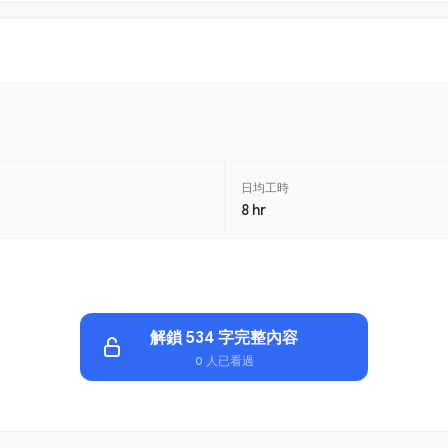
日均工時
8 hr
解鎖 534 字完整內容
0 人已看過