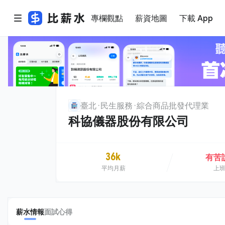
專欄觀點
薪資地圖
下載 App
臺北
民生服務
綜合商品批發代理業
科協儀器股份有限公司
36k
有苦
平均月薪
上
薪水情報
面試心得