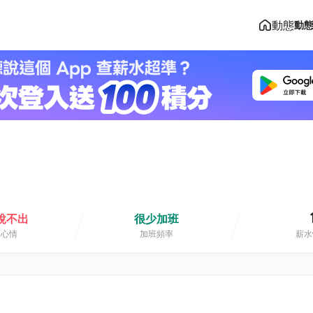
動態
動
說不出
很少加班
班心情
加班頻率
薪水