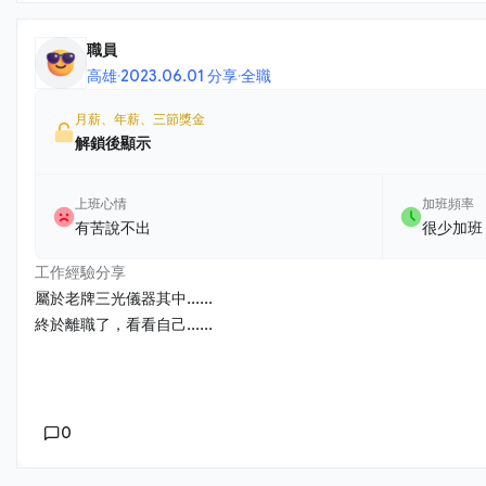
職員
高雄
·
2023.06.01 分享
·
全職
月薪、年薪、三節獎金
解鎖後顯示
上班心情
加班頻率
有苦說不出
很少加班
工作經驗分享
屬於老牌三光儀器其中......
終於離職了，看看自己......
0