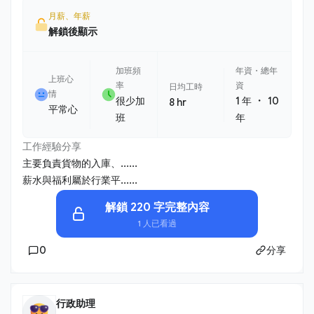
月薪、年薪
解鎖後顯示
加班頻
年資・總年
上班心
率
資
日均工時
情
・
很少加
1 年
10
8 hr
平常心
班
年
工作經驗分享
主要負責貨物的入庫、......
薪水與福利屬於行業平......
解鎖 220 字完整內容
1 人已看過
0
分享
行政助理