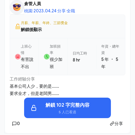
倉管人員
桃園
·
2023.04.24 分享
·
全職
月薪、年薪、年終、三節獎金
解鎖後顯示
上班心
加班頻
年資・總年
情
率
資
日均工時
・
有苦說
很少加
5 年
5
8 hr
不出
班
年
工作經驗分享
基本公司人少，要的是......
要求全才，但是老闆男......
解鎖 102 字完整內容
5 人已看過
0
分享