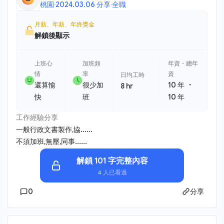
桃園
·
2024.03.06 分享
·
全職
月薪、年薪、年終獎金
解鎖後顯示
上班心
加班頻
年資・總年
情
率
資
日均工時
・
還算愉
很少加
10 年
8 hr
快
班
10 年
工作經驗分享
一般行政文書製作,協......
不須加班,無壓,同事......
解鎖 101 字完整內容
4 人已看過
0
分享