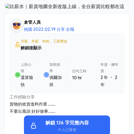
倉管人員
桃園
·
2022.02.19 分享
·
全職
月薪、年薪、年終、三節獎金
解鎖後顯示
上班心
加班頻
年資・總年
情
率
資
日均工時
・
還算愉
偶爾加
2 年
2
10 hr
快
班
年
工作經驗分享
貨物的收貨進料作業 ......
不要出風頭 好好做事......
解鎖 136 字完整內容
11 人已看過