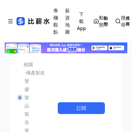
專
薪
下
欄
資
動
搜
動
搜
載
態
尋
觀
地
態
尋
App
點
圖
桃園
傳產製造
塑
膠
製
品
訂閱
製
造
業