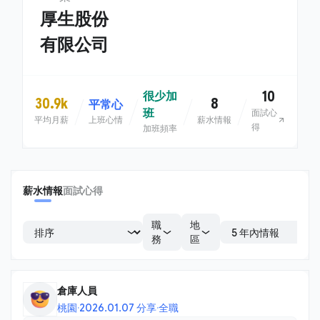
厚生股份
有限公司
10
很少加
30.9k
8
平常心
班
面試心
平均月薪
上班心情
薪水情報
得
加班頻率
薪水情報
面試心得
職
地
務
區
倉庫人員
桃園
·
2026.01.07 分享
·
全職