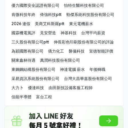
優力國際安全認證有限公司
怡特生醫科技有限公司
肯微科技年終
倚強科技ptt
勁傑系統科技股份有限公司
2026 連假
美商艾科斯羅ptt
東元電機薪水
國霖機電風評
見安營造
神基科技
台灣平均薪資
三久股份有限公司ptt
伸長彩色印刷股份有限公司的評論
為穎國際有限公司
僑力化工
磐儀科技
宣德智能評價
關東鑫林待遇
萬潤科技股份有限公司
東鋼鋼結構股份有限公司
神達電腦 薪水
年後轉職
采易資訊系統股份有限公司
台灣大昌華嘉股份有限公司
大力卜
優達科技
由田新技設備客服工程師
佳能半導體
富台工程