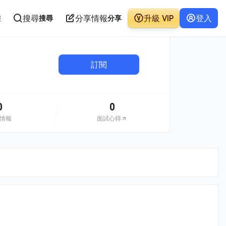
搜尋
分享情報
升級 VIP
登入
態
搜尋
分享
訂閱
0
0
情報
面試心得