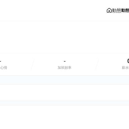
動態
動
-
-
班心情
加班頻率
薪水