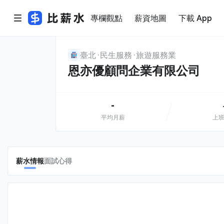
專欄觀點
薪資地圖
下載 App
臺北
民生服務
旅遊服務業
恩亦優顧問企業有限公司
-
平均月薪
上
薪水情報
面試心得