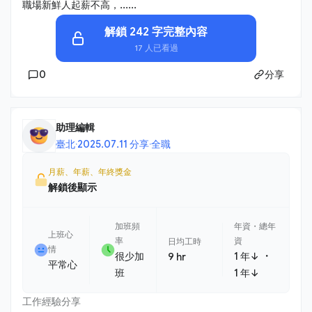
職場新鮮人起薪不高，......
解鎖 242 字完整內容
17 人已看過
0
分享
助理編輯
臺北
·
2025.07.11 分享
·
全職
月薪、年薪、年終獎金
解鎖後顯示
加班頻
年資・總年
上班心
率
資
日均工時
情
・
很少加
1 年↓
9 hr
平常心
班
1 年↓
工作經驗分享