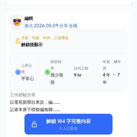
編輯
臺北
·
2026.05.09 分享
·
全職
月薪、年薪、年終、三節獎金
解鎖後顯示
加班頻
年資・總年
上班心
率
資
日均工時
情
・
很少加
4 年
7
9 hr
平常心
班
年
工作經驗分享
以電視新聞台來說，編......
記者本身下標都偏無聊......
解鎖 184 字完整內容
5 人已看過