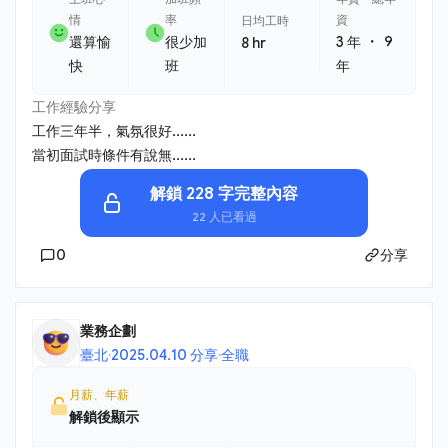
情
率
資
日均工時
・
還算愉
很少加
3 年
9
8 hr
快
班
年
工作經驗分享
工作三年半，氣氛很好......
當初面試時條件有說無......
解鎖 228 字完整內容
22 人已看過
0
分享
業務企劃
臺北
·
2025.04.10 分享
·
全職
月薪、年薪
解鎖後顯示