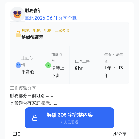
財務會計
臺北
·
2026.06.11 分享
·
全職
月薪、年薪、年終、三節獎金
解鎖後顯示
加班頻
年資・總年
上班心
率
資
日均工時
情
・
準時上
1 年
13
8 hr
平常心
下班
年
工作經驗分享
財務部分三個組別 ......
是蠻適合有家庭 養老......
解鎖 305 字完整內容
2 人已看過
0
分享