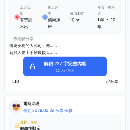
上班心
加班頻
年資・總年
情
率
資
日均工時
・
有苦說
偶爾加
1 年
10
10 hr
不出
班
年
工作經驗分享
傳統安穩的大公司，雖......
新鮮人要上手難度較大......
解鎖 227 字完整內容
22 人已看過
0
分享
電商助理
臺北
·
2025.03.26 分享
·
全職
月薪、年薪
解鎖後顯示