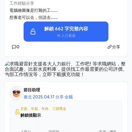
工作經驗分享
電腦繪圖像是打雜的工......
想養老可以去，但請去......
解鎖 662 字完整內容
15 人已看過
0
分享
節目助理
臺北
·
2025.04.17 分享
·
全職
月薪、年薪、年終、三節獎金
解鎖後顯示
上班心
加班頻
年資・總年