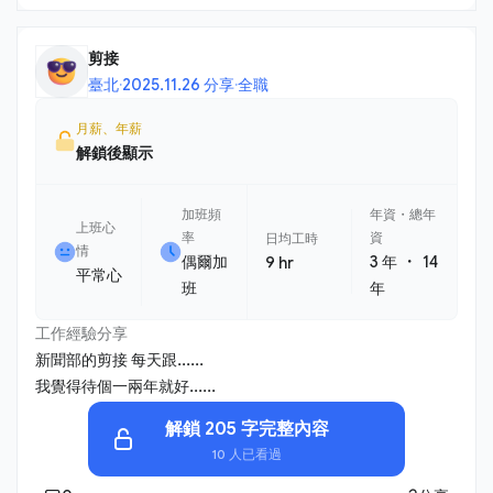
剪接
臺北
·
2025.11.26 分享
·
全職
月薪、年薪
解鎖後顯示
加班頻
年資・總年
上班心
率
資
日均工時
情
・
偶爾加
3 年
14
9 hr
平常心
班
年
工作經驗分享
新聞部的剪接 每天跟......
我覺得待個一兩年就好......
解鎖 205 字完整內容
10 人已看過