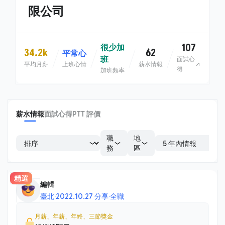
限公司
107
很少加
34.2k
62
平常心
班
面試心
平均月薪
上班心情
薪水情報
得
加班頻率
薪水情報
面試心得
PTT 評價
職
地
務
區
精選
編輯
臺北
·
2022.10.27 分享
·
全職
月薪、年薪、年終、三節獎金