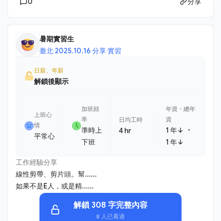
0
分享
暑期實習生
臺北
·
2025.10.16 分享
·
實習
日薪、年薪
解鎖後顯示
加班頻
年資・總年
上班心
率
資
日均工時
情
・
準時上
1 年↓
4 hr
平常心
下班
1 年↓
工作經驗分享
線性剪帶、剪片頭。幫......
如果不是E人，或是精......
解鎖 308 字完整內容
8 人已看過