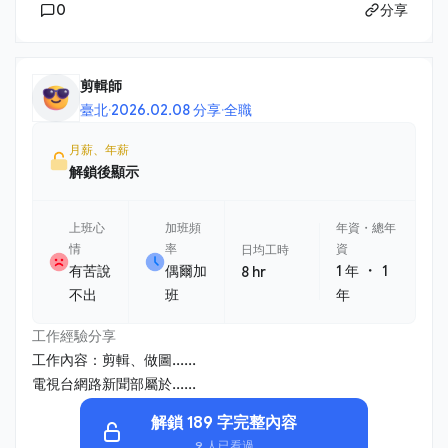
0
分享
剪輯師
臺北
·
2026.02.08 分享
·
全職
月薪、年薪
解鎖後顯示
上班心
加班頻
年資・總年
情
率
資
日均工時
・
有苦說
偶爾加
1 年
1
8 hr
不出
班
年
工作經驗分享
工作內容：剪輯、做圖......
電視台網路新聞部屬於......
解鎖 189 字完整內容
9 人已看過