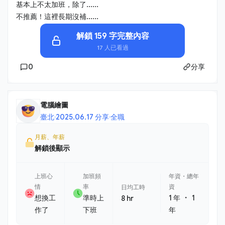
基本上不太加班，除了......
不推薦！這裡長期沒補......
解鎖 159 字完整內容
17 人已看過
0
分享
電腦繪圖
臺北
·
2025.06.17 分享
·
全職
月薪、年薪
解鎖後顯示
上班心
加班頻
年資・總年
情
率
資
日均工時
・
想換工
準時上
1 年
1
8 hr
作了
下班
年