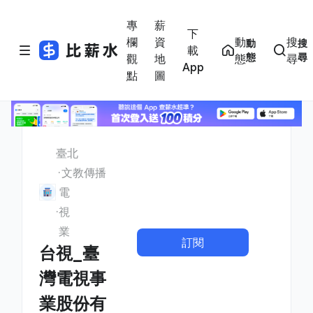
專
薪
下
欄
資
動
搜
動
搜
載
態
尋
觀
地
態
尋
App
點
圖
臺北
文教傳播
電
視
業
訂閱
台視_臺
灣電視事
業股份有