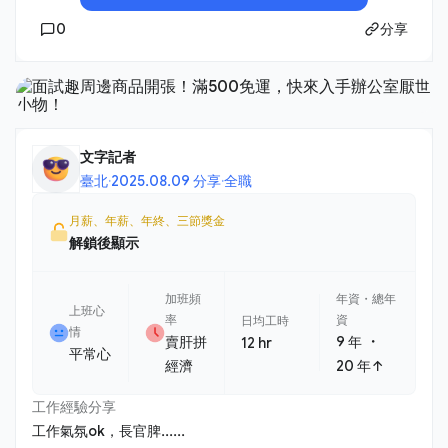
0
分享
文字記者
臺北
·
2025.08.09 分享
·
全職
月薪、年薪、年終、三節獎金
解鎖後顯示
加班頻
年資・總年
上班心
率
資
日均工時
情
・
賣肝拼
9 年
12 hr
平常心
經濟
20 年↑
工作經驗分享
工作氣氛ok，長官脾......