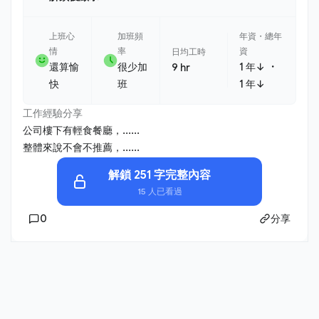
上班心
加班頻
年資・總年
情
率
資
日均工時
・
還算愉
很少加
1 年↓
9 hr
快
班
1 年↓
工作經驗分享
公司樓下有輕食餐廳，......
整體來說不會不推薦，......
解鎖 251 字完整內容
15 人已看過
0
分享