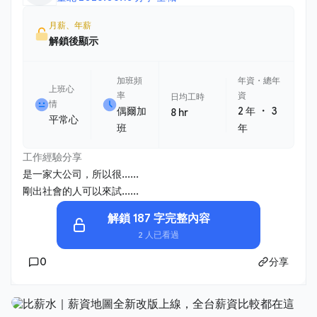
月薪、年薪
解鎖後顯示
加班頻
年資・總年
上班心
率
資
日均工時
情
・
偶爾加
2 年
3
8 hr
平常心
班
年
工作經驗分享
是一家大公司，所以很......
剛出社會的人可以來試......
解鎖 187 字完整內容
2 人已看過
0
分享