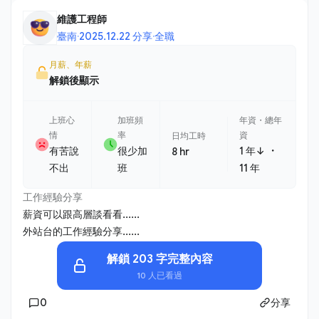
維護工程師
臺南
·
2025.12.22 分享
·
全職
月薪、年薪
解鎖後顯示
上班心
加班頻
年資・總年
情
率
資
日均工時
・
有苦說
很少加
1 年↓
8 hr
不出
班
11 年
工作經驗分享
薪資可以跟高層談看看......
外站台的工作經驗分享......
解鎖 203 字完整內容
10 人已看過
0
分享