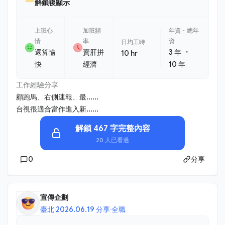
解鎖後顯示
上班心
加班頻
年資・總年
情
率
資
日均工時
・
還算愉
賣肝拼
3 年
10 hr
快
經濟
10 年
工作經驗分享
顧跑馬、右側速報、最......
台視很適合當作進入新......
解鎖 467 字完整內容
20 人已看過
0
分享
宣傳企劃
臺北
·
2026.06.19 分享
·
全職