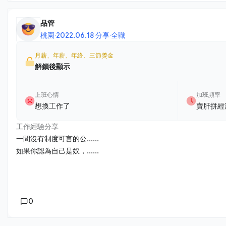
品管
桃園
·
2022.06.18 分享
·
全職
月薪、年薪、年終、三節獎金
解鎖後顯示
上班心情
加班頻率
想換工作了
賣肝拼經
工作經驗分享
一間沒有制度可言的公......
如果你認為自己是奴，......
0