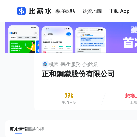
專欄觀點
薪資地圖
下載 App
桃園
民生服務
旅館業
正和鋼鐵股份有限公司
39k
想換
平均月薪
上
薪水情報
面試心得