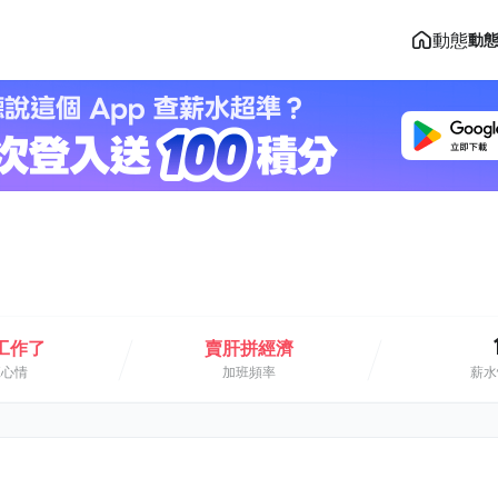
動態
動
工作了
賣肝拼經濟
班心情
加班頻率
薪水