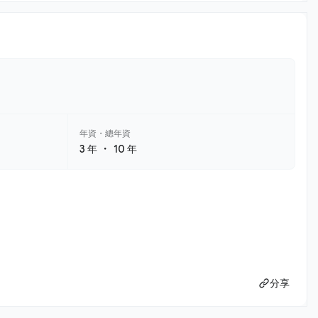
年資・總年資
・
3 年
10 年
分享