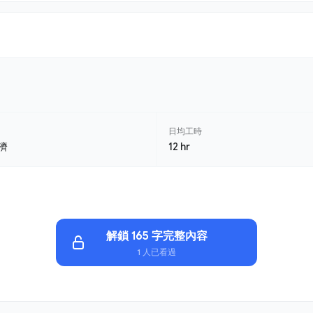
日均工時
濟
12 hr
解鎖 165 字完整內容
1 人已看過