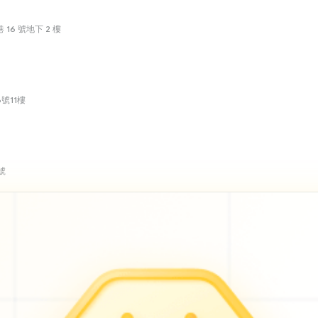
 16 號地下 2 樓
號11樓
號