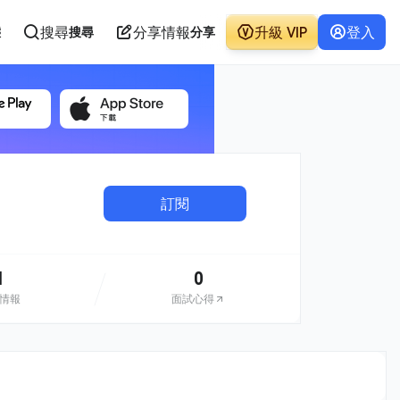
搜尋
分享情報
升級 VIP
登入
態
搜尋
分享
訂閱
1
0
情報
面試心得