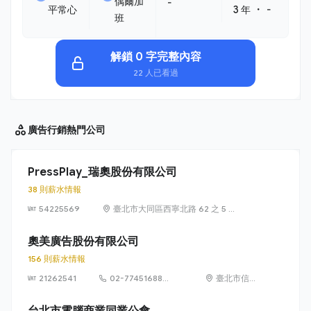
偶爾加
-
・
平常心
3 年
-
班
解鎖 0 字完整內容
22 人已看過
廣告行銷
熱門公司
PressPlay_瑞奧股份有限公司
38 則薪水情報
54225569
臺北市大同區西寧北路 62 之 5 號
2 樓
奧美廣告股份有限公司
156 則薪水情報
21262541
02-77451688
臺北市信義
#369
區松仁路89
號3樓
台北市電腦商業同業公會