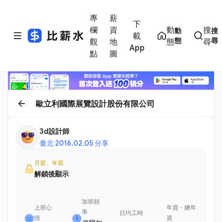
專
薪
下
欄
資
動
搜
動
搜
載
態
尋
觀
地
態
尋
App
點
圖
歐立利國際展覽設計股份有限公司
3d設計師
臺北
·
2016.02.05 分享
月薪、年薪
解鎖後顯示
加班頻
上班心
年資・總年
率
日均工時
情
資