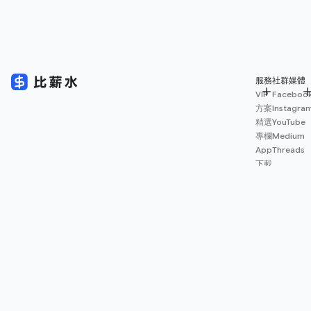
服務
社群媒體
VIP
Faceboo
方案
Instagra
精選
YouTube
專欄
Medium
App
Threads
下載
薪資
地圖
擴充
功能
© 2026 Salary.tw 保留一切權利。