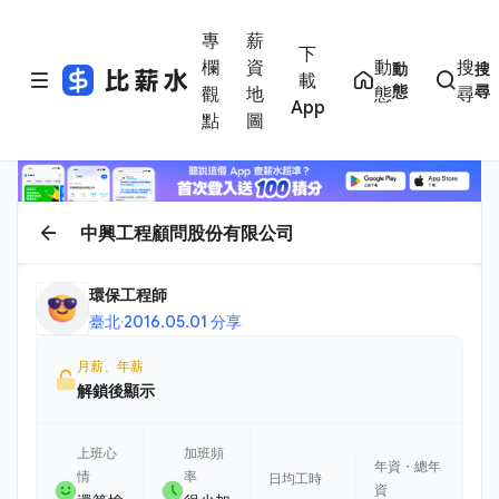
專
薪
下
欄
資
動
搜
動
搜
載
態
尋
觀
地
態
尋
App
點
圖
中興工程顧問股份有限公司
環保工程師
臺北
·
2016.05.01 分享
月薪、年薪
解鎖後顯示
上班心
加班頻
年資・總年
情
率
日均工時
資