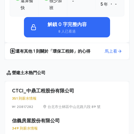
還算愉
很少加
-
・
5 年
-
快
班
解鎖 0 字完整內容
8 人已看過
還有其他
1
則關於「
環保工程師
」的心得
馬上看
營建土木
熱門公司
CTCI_中鼎工程股份有限公司
351 則薪水情報
20817282
台北市士林區中山北路六段 89 號
信義房屋股份有限公司
349 則薪水情報