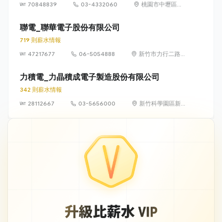
70848839
03-4332060
桃園市中壢區中
華路一段550號
聯電_聯華電子股份有限公司
719 則薪水情報
47217677
06-5054888
新竹市力行二路3
號（新竹科學園
區）
力積電_力晶積成電子製造股份有限公司
342 則薪水情報
28112667
03-5656000
新竹科學園區新
竹市力行一路18
號