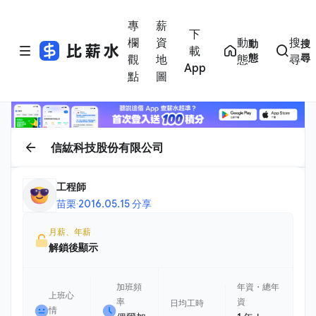
專
薪
下
欄
資
動
搜
動
搜
載
態
尋
觀
地
態
尋
App
點
圖
信紘科技股份有限公司
工程師
苗栗
·
2016.05.15 分享
月薪、年薪
解鎖後顯示
加班頻
年資・總年
上班心
率
資
日均工時
情