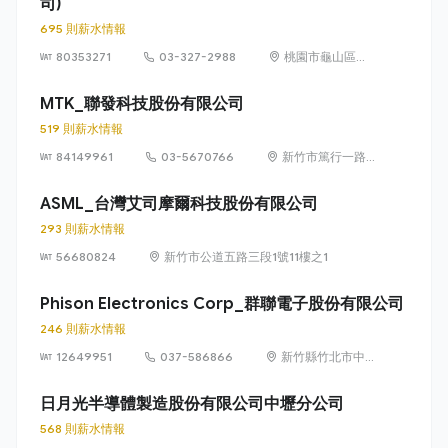
司)
695 則薪水情報
80353271
03-327-2988
桃園市龜山區文
化里復興三路
667號
MTK_聯發科技股份有限公司
519 則薪水情報
84149961
03-5670766
新竹市篤行一路 1
號（新竹科學園
區）
ASML_台灣艾司摩爾科技股份有限公司
293 則薪水情報
56680824
新竹市公道五路三段1號11樓之1
Phison Electronics Corp_群聯電子股份有限公司
246 則薪水情報
12649951
037-586866
新竹縣竹北市中
興里復興一街251
號10樓之6
日月光半導體製造股份有限公司中壢分公司
568 則薪水情報