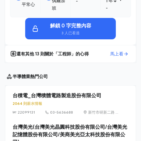
・
偶爾加
1 年↓
-
平常心
班
-
解鎖 0 字完整內容
3 人已看過
還有其他
13
則關於「
工程師
」的心得
馬上看
半導體業
熱門公司
台積電_台灣積體電路製造股份有限公司
2064 則薪水情報
22099131
03-5636688
新竹市研新二路 8
號（新竹科學園
區）
台灣美光(台灣美光晶圓科技股份有限公司/台灣美光
記憶體股份有限公司/美商美光亞太科技股份有限公