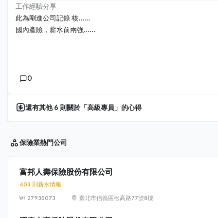
工作經驗分享
此為剛進公司記錄 核......
國內產險，薪水前兩強......
0
還有其他
6
則關於「
高級專員
」的心得
保險業
熱門公司
富邦人壽保險股份有限公司
403 則薪水情報
27935073
臺北市信義區松高路77號8樓