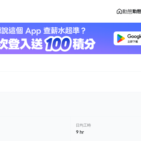
動態
動
日均工時
9 hr