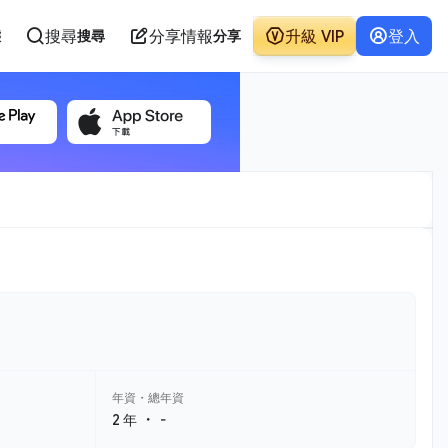
搜尋
分享情報
升級 VIP
登入
態
搜尋
分享
年資・總年資
・
2 年
-