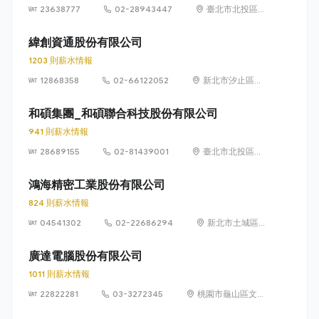
23638777
02-28943447
臺北市北投區立
德路 15 號 1 樓
緯創資通股份有限公司
1203 則薪水情報
12868358
02-66122052
新北市汐止區新
台五路一段88號
21樓
和碩集團_和碩聯合科技股份有限公司
941 則薪水情報
28689155
02-81439001
臺北市北投區立
功街 76 號 5 樓
鴻海精密工業股份有限公司
824 則薪水情報
04541302
02-22686294
新北市土城區中
山路66號
廣達電腦股份有限公司
1011 則薪水情報
22822281
03-3272345
桃園市龜山區文化
里文化二路188號