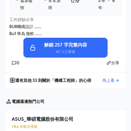
・
還算愉
常常加
3 年
6
12 hr
快
班
年
工作經驗分享
BU8機構設計 ......
Bu1 華為 微軟 ......
解鎖 257 字完整內容
87 人已看過
0
分享
還有其他
33
則關於「
機構工程師
」的心得
馬上看
電腦週邊
熱門公司
ASUS_華碩電腦股份有限公司
1156 則薪水情報