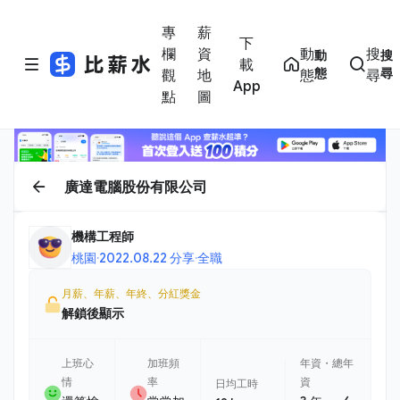
專
薪
下
欄
資
動
搜
動
搜
載
態
尋
觀
地
態
尋
App
點
圖
廣達電腦股份有限公司
機構工程師
桃園
·
2022.08.22 分享
·
全職
月薪、年薪、年終、分紅獎金
解鎖後顯示
上班心
加班頻
年資・總年
情
率
資
日均工時