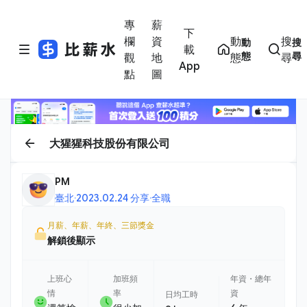
專
薪
下
欄
資
動
搜
動
搜
載
態
尋
觀
地
態
尋
App
點
圖
大猩猩科技股份有限公司
PM
臺北
·
2023.02.24 分享
·
全職
月薪、年薪、年終、三節獎金
解鎖後顯示
上班心
加班頻
年資・總年
情
率
資
日均工時