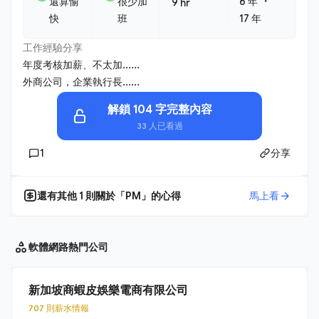
・
還算愉
很少加
6 年
9 hr
快
班
17 年
工作經驗分享
年度考核加薪、不太加......
外商公司，企業執行長......
解鎖 104 字完整內容
33 人已看過
1
分享
還有其他
1
則關於「
PM
」的心得
馬上看
軟體網路
熱門公司
新加坡商蝦皮娛樂電商有限公司
707 則薪水情報