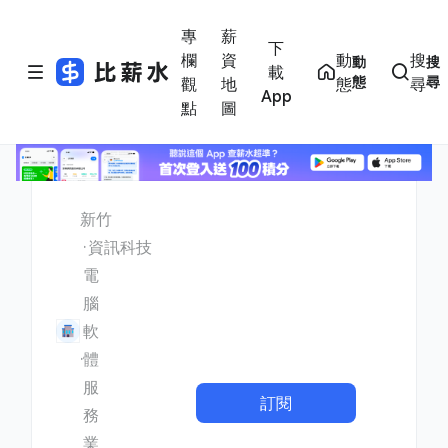
專
薪
下
欄
資
動
搜
動
搜
載
態
尋
觀
地
態
尋
App
點
圖
新竹
資訊科技
電
腦
軟
體
服
訂閱
務
業