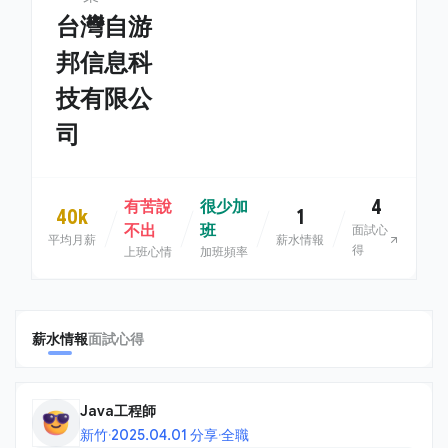
台灣自游
邦信息科
技有限公
司
4
有苦說
很少加
40k
1
不出
班
面試心
平均月薪
薪水情報
得
上班心情
加班頻率
薪水情報
面試心得
Java工程師
新竹
·
2025.04.01 分享
·
全職