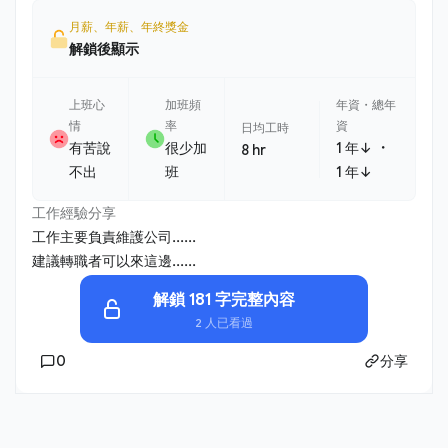
月薪、年薪、年終獎金
解鎖後顯示
上班心
加班頻
年資・總年
情
率
資
日均工時
・
有苦說
很少加
1 年↓
8 hr
不出
班
1 年↓
工作經驗分享
工作主要負責維護公司......
建議轉職者可以來這邊......
解鎖 181 字完整內容
2 人已看過
0
分享